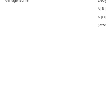
Anf ragenaunf!!!!
Decr
A|B|
-------
N|O
(lett