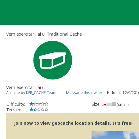
Skip
to
content
Vem exercitar... ai ui Traditional Cache
Vem exercitar... ai ui
A cache by
KER_CACHE'Team
Message this owner
Hidden : 12/9/201
Difficulty:
Size:
(small)
Terrain:
Join now to view geocache location details. It's free!