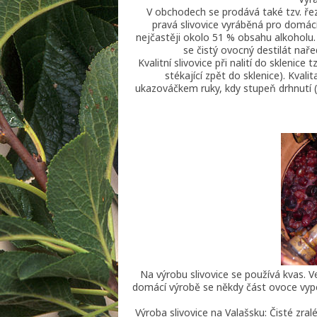
V obchodech se prodává také tzv. řez
pravá slivovice vyráběná pro domác
nejčastěji okolo 51 % obsahu alkohol
se čistý ovocný destilát nař
Kvalitní slivovice při nalití do sklenic
stékající zpět do sklenice). Kval
ukazováčkem ruky, kdy stupeň drhnutí (
Na výrobu slivovice se používá kvas. 
domácí výrobě se někdy část ovoce vypec
Výroba slivovice na Valašsku: Čisté zra