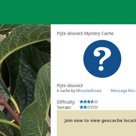
Skip
to
content
Pijte slivovici! Mystery Cache
Pijte slivovici!
A cache by
MiroslavRouta
Message this
Difficulty:
Terrain:
Join now to view geocache locatio