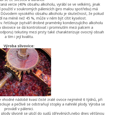
aná verze (40% obsahu alkoholu, vyrábí se ve velkém), jinak
í použití v soukromých pálenicích (pro malou spotřebu) má
u. Důvodem vysokého obsahu alkoholu je skutečnost, že pokud
edí na méně než 45 %, může v něm být cítit kyselost.
e tzv. řetízkuje (vytváří drobné praménky kondenzujícího alkoholu
ita slivovice se dá kontrolovat i promnutím mezi palcem a
odporu) tekutiny mezi prsty také charakterizuje ovocný obsah
a tím i její kvalitu.
Výroba slivovice:
Ve vhodné nádobě kvasí čisté zralé ovoce nejméně 6 týdnů, při
kuje a pečlivě se odstraňují stopky a nahnilé plody. Výroba se
provádí v pálenici.
lé plody slivoně se uloží do sudů (dřevěných,nebo dnes většinou