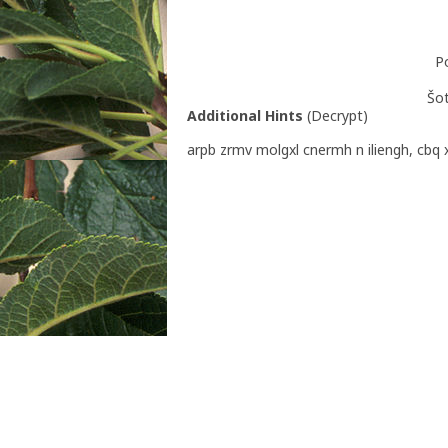
Po
Šot
Additional Hints
(
Decrypt
)
arpb zrmv molgxl cnermh n iliengh, cbq