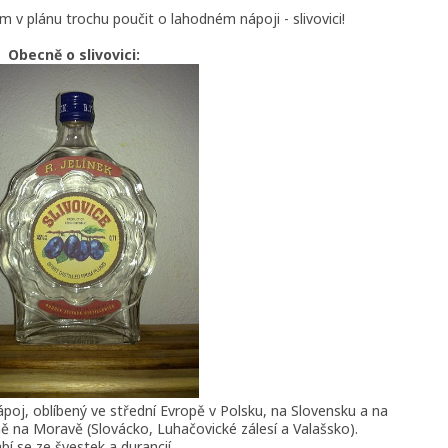
 v plánu trochu poučit o lahodném nápoji - slivovici!
Obecně o slivovici:
nápoj, oblíbený ve střední Evropě v Polsku, na Slovensku a na
ně na Moravě (Slovácko, Luhačovické zálesí a Valašsko).
bí se ze švestek a durancií.