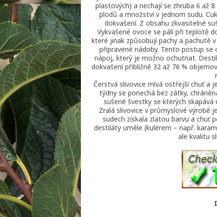
plastových) a nechají se zhruba 6 až 8 
plodů a množství v jednom sudu. Cuk
dokvašení. Z obsahu zkvasitelné su
Vykvašené ovoce se pálí při teplotě do
které jinak způsobují pachy a pachutě 
připravené nádoby. Tento postup se o
nápoj, který je možno ochutnat. Destil
dokvašení přibližně 32 až 76 % objemovýc
Čerstvá slivovice mívá ostřejší chuť a je
týdny se ponechá bez zátky, chráněn
sušené švestky se kterých skapává de
Zralá slivovice v průmyslové výrobě 
sudech získala zlatou barvu a chuť 
destiláty uměle (kulérem – např. kar
ale kvalitu 