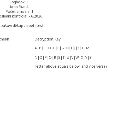
Logbook: 5.
Krabička: 4.
Počet zmizení: 1
slední kontrola: 7.6.2026
oušovi děkuji za betatest!
 xhebh
Decryption Key
A|B|C|D|E|F|G|H|I|J|K|L|M
-------------------------
N|O|P|Q|R|S|T|U|V|W|X|Y|Z
(letter above equals below, and vice versa)