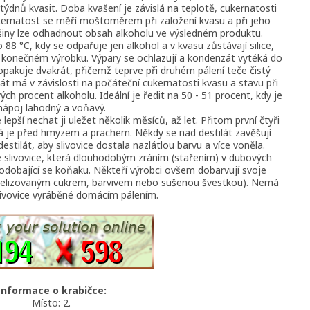
týdnů kvasit. Doba kvašení je závislá na teplotě, cukernatosti
ernatost se měří moštoměrem při založení kvasu a při jeho
šiny lze odhadnout obsah alkoholu ve výsledném produktu.
 88 °C, kdy se odpařuje jen alkohol a v kvasu zůstávají silice,
v konečném výrobku. Výpary se ochlazují a kondenzát vytéká do
pakuje dvakrát, přičemž teprve při druhém pálení teče čistý
át má v závislosti na počáteční cukernatosti kvasu a stavu při
h procent alkoholu. Ideální je ředit na 50 - 51 procent, kdy je
nápoj lahodný a voňavý.
 lepší nechat ji uležet několik měsíců, až let. Přitom první čtyři
á je před hmyzem a prachem. Někdy se nad destilát zavěšují
stilát, aby slivovice dostala nazlátlou barvu a více voněla.
je slivovice, která dlouhodobým zráním (stařením) v dubových
podobající se koňaku. Někteří výrobci ovšem dobarvují svoje
amelizovaným cukrem, barvivem nebo sušenou švestkou). Nemá
slivovice vyráběné domácím pálením.
Informace o krabičce:
Místo: 2.