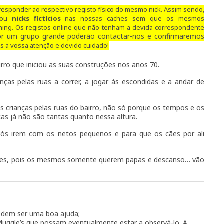
esponder ao respectivo registo físico do mesmo nick. Assim sendo,
/ou
nicks fictícios
nas nossas caches sem que os mesmos
hing.
Os registos online que não tenham a devida correspondente
for um grupo grande poderão contactar-nos e confirmaremos
 a vossa atenção e devido cuidado!
ro que iniciou as suas construções nos anos 70.
ças pelas ruas a correr, a jogar às escondidas e a andar de
s crianças pelas ruas do bairro, não só porque os tempos e os
as já não são tantas quanto nessa altura.
vós irem com os netos pequenos e para que os cães por ali
es, pois os mesmos somente querem papas e descanso… vão
Podem ser uma boa ajuda;
Muggle’s que possam eventualmente estar a observá-lo. A