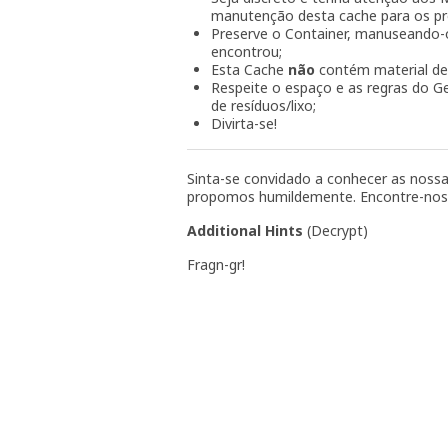
manutenção desta cache para os pró
Preserve o Container, manuseando-o
encontrou;
Esta Cache
não
contém material de e
Respeite o espaço e as regras do Ge
de resíduos/lixo;
Divirta-se!
Sinta-se convidado a conhecer as noss
propomos humildemente. Encontre-no
Additional Hints
(
Decrypt
)
Fragn-gr!