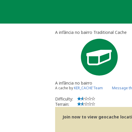
Skip
to
content
A infância no bairro Traditional Cache
A infância no bairro
A cache by
KER_CACHE'Team
Message th
Difficulty:
Terrain:
Join now to view geocache locatio