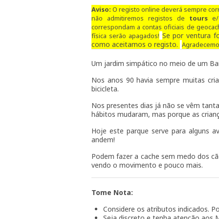
Aviso:
O registo online deverá sempre corr
não admitiremos registos de
tours
e
correspondam a contas oficiais de geocac
Se por ventura 
física serão apagados!
como aceitamos o registo.
Agradecemos
Um jardim simpático no meio de um Bair
Nos anos 90 havia sempre muitas crian
bicicleta.
Nos presentes dias já não se vêm tanta
hábitos mudaram, mas porque as crianç
Hoje este parque serve para alguns a
andem!
Podem fazer a cache sem medo dos cã
vendo o movimento e pouco mais.
Tome Nota:
Considere os atributos indicados. 
Seja discreto e tenha atenção aos 