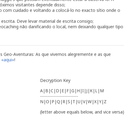
ximos visitantes depende disso;
 com cuidado e voltando a colocá-lo no exacto sítio onde o
scrita. Deve levar material de escrita consigo;
ocaching não danificando o local, nem deixando qualquer tipo
as Geo-Aventuras: As que vivemos alegremente e as que
s
«aqui»
!
Decryption Key
A|B|C|D|E|F|G|H|I|J|K|L|M
-------------------------
N|O|P|Q|R|S|T|U|V|W|X|Y|Z
(letter above equals below, and vice versa)