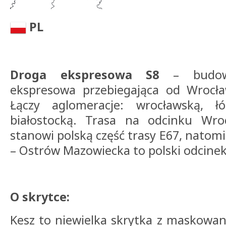
PL
Droga ekspresowa S8
– budowa
ekspresowa przebiegająca od Wrocła
Łączy aglomeracje: wrocławską, ł
białostocką. Trasa na odcinku Wr
stanowi polską część trasy E67, natom
– Ostrów Mazowiecka to polski odcinek 
O skrytce:
Kesz to niewielka skrytka z maskowa