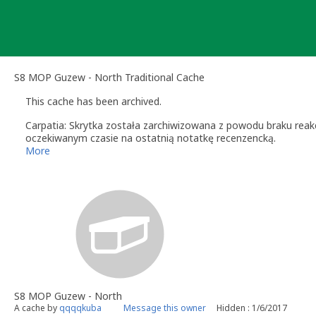
Skip
to
content
S8 MOP Guzew - North Traditional Cache
This cache has been archived.
Carpatia: Skrytka została zarchiwizowana z powodu braku reakcji
oczekiwanym czasie na ostatnią notatkę recenzencką.
Jeśli w terenie pozostały jakieś resztki po skrytce, proszę je up
More
Carpatia - Community Volunteer Reviewer
S8 MOP Guzew - North
A cache by
qqqqkuba
Message this owner
Hidden : 1/6/2017