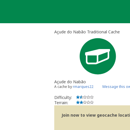
Skip
to
content
Açude do Nabão Traditional Cache
Açude do Nabão
A cache by
rmarques22
Message this o
Difficulty:
Terrain:
Join now to view geocache locatio