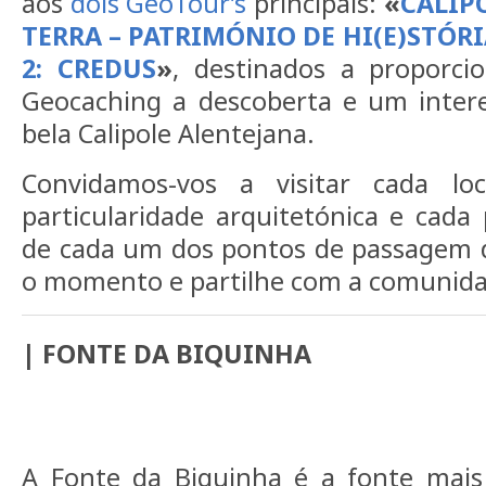
aos
dois GeoTour’s
principais:
«
CALIP
TERRA – PATRIMÓNIO DE HI(E)STÓRI
2: CREDUS
»
, destinados a proporc
Geocaching a descoberta e um intere
bela Calipole Alentejana.
Convidamos-vos a visitar cada loc
particularidade arquitetónica e cada
de cada um dos pontos de passagem d
o momento e partilhe com a comunid
| FONTE DA BIQUINHA
A Fonte da Biquinha é a fonte mais 