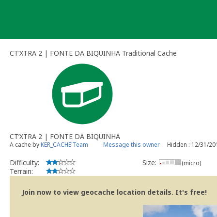
Skip
to
content
CT’XTRA 2 | FONTE DA BIQUINHA Traditional Cache
CT’XTRA 2 | FONTE DA BIQUINHA
A cache by
KER_CACHE'Team
Message this owner
Hidden : 12/31/20
Difficulty:
Size:
(micro)
Terrain:
Join now to view geocache location details. It's free!