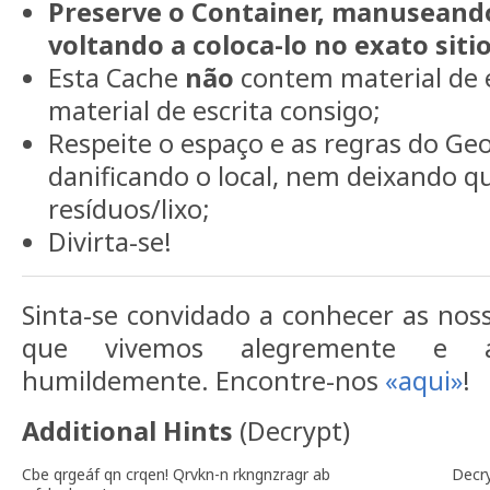
Preserve o Container, manuseand
voltando a coloca-lo no exato sit
Esta Cache
não
contem material de e
material de escrita consigo;
Respeite o espaço e as regras do Ge
danificando o local, nem deixando q
resíduos/lixo;
Divirta-se!
Sinta-se convidado a conhecer as nos
que vivemos alegremente e 
humildemente. Encontre-nos
«aqui»
!
Additional Hints
(
Decrypt
)
Cbe qrgeáf qn crqen! Qrvkn-n rkngnzragr ab
Decr