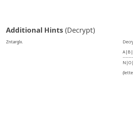
Additional Hints
(
Decrypt
)
Zntarglx.
Decr
A|B|
-------
N|O
(lett