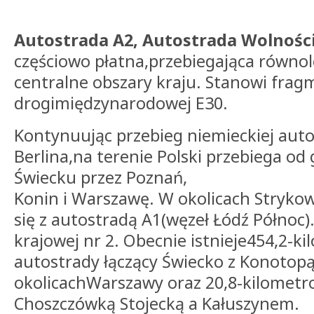
Autostrada A2, Autostrada Wolnośc
częściowo płatna,przebiegająca równo
centralne obszary kraju. Stanowi frag
drogimiędzynarodowej E30.
Kontynuując przebieg niemieckiej auto
Berlina,na terenie Polski przebiega od
Świecku przez Poznań,
Konin i Warszawę. W okolicach Strykow
się z autostradą A1(węzeł Łódź Północ).
krajowej nr 2. Obecnie istnieje454,2-k
autostrady łączący Świecko z Konotop
okolicachWarszawy oraz 20,8-kilometr
Choszczówką Stojecką a Kałuszynem.