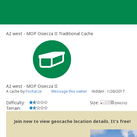
Skip
to
content
A2 west - MOP Osiecza II Traditional Cache
A2 west - MOP Osiecza II
A cache by
Fochacze
Message this owner
Hidden : 1/26/2017
Difficulty:
Size:
(micro)
Terrain:
Join now to view geocache location details. It's free!