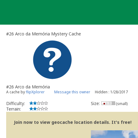
Skip
to
content
#26 Arco da Memória Mystery Cache
#26 Arco da Memória
A cache by
flipXplorer
Message this owner
Hidden : 1/28/2017
Difficulty:
Size:
(small)
Terrain:
Join now to view geocache location details. It's free!