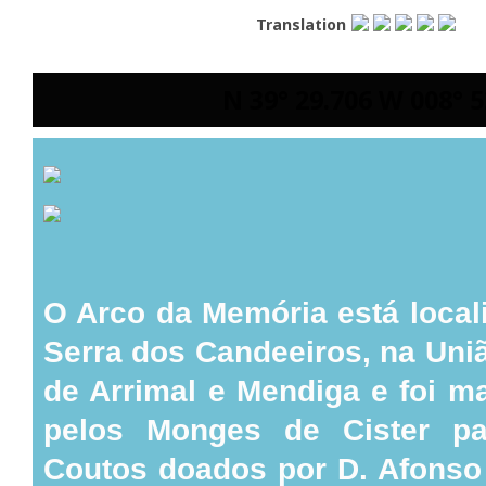
Translation
N 39° 29.706 W 008° 5
O Arco da Memória está local
Serra dos Candeeiros, na Uni
de Arrimal e Mendiga e foi m
pelos Monges de Cister pa
Coutos doados por D. Afonso