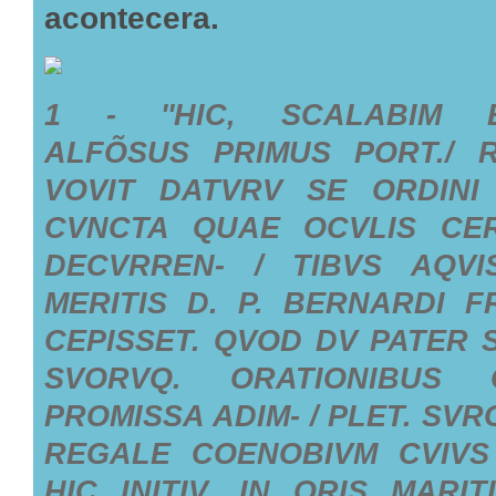
acontecera.
1 - ''HIC, SCALABIM E
ALFÕSUS PRIMUS PORT./ 
VOVIT DATVRV SE ORDINI 
CVNCTA QUAE OCVLIS CER
DECVRREN- / TIBVS AQVI
MERITIS D. P. BERNARDI 
CEPISSET. QVOD DV PATER S
SVORVQ. ORATIONIBUS 
PROMISSA ADIM- / PLET. SV
REGALE COENOBIVM CVIVS 
HIC INITIV. IN ORIS MARIT