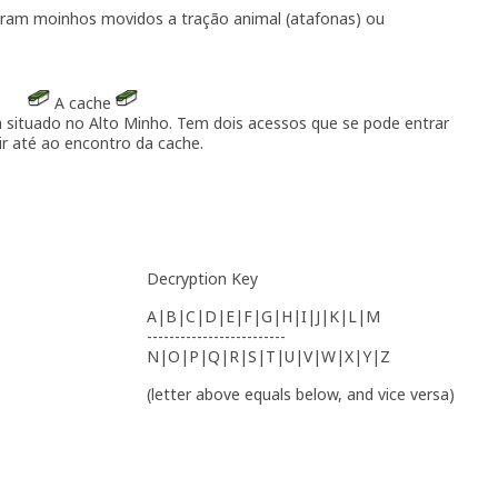
iram moinhos movidos a tração animal (atafonas) ou
A cache
situado no Alto Minho. Tem dois acessos que se pode entrar
ir até ao encontro da cache.
Decryption Key
A|B|C|D|E|F|G|H|I|J|K|L|M
-------------------------
N|O|P|Q|R|S|T|U|V|W|X|Y|Z
(letter above equals below, and vice versa)