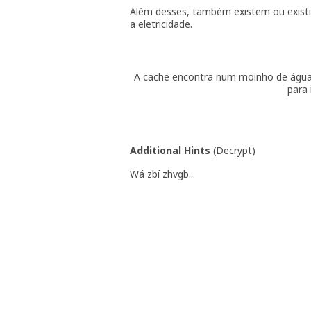
Além desses, também existem ou exist
a eletricidade.
A cache encontra num moinho de água 
para 
Additional Hints
(
Decrypt
)
Wá zbí zhvgb...