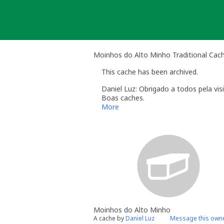
Skip
to
content
Moinhos do Alto Minho Traditional Cac
This cache has been archived.
Daniel Luz: Obrigado a todos pela visi
Boas caches.
More
Moinhos do Alto Minho
A cache by
Daniel Luz
Message this own