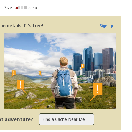
Size:
(small)
n details. It's free!
Sign up
ent adventure?