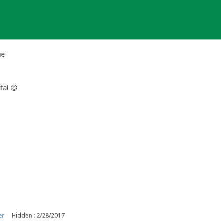
he
ta! 😉
er
Hidden : 2/28/2017