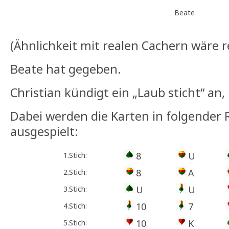
Beate
(Ähnlichkeit mit realen Cachern wäre re
Beate hat gegeben.
Christian kündigt ein „Laub sticht“ an,
Dabei werden die Karten in folgender 
ausgespielt:
8
U
1.Stich:
8
A
2.Stich:
U
U
3.Stich:
10
7
4.Stich:
10
K
5.Stich: