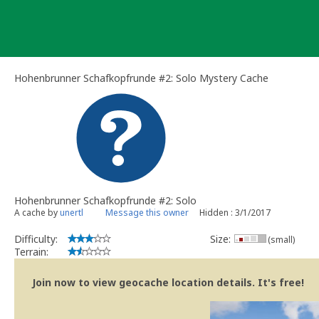
Skip
to
content
Hohenbrunner Schafkopfrunde #2: Solo Mystery Cache
Hohenbrunner Schafkopfrunde #2: Solo
A cache by
unertl
Message this owner
Hidden : 3/1/2017
Difficulty:
Size:
(small)
Terrain:
Join now to view geocache location details. It's free!