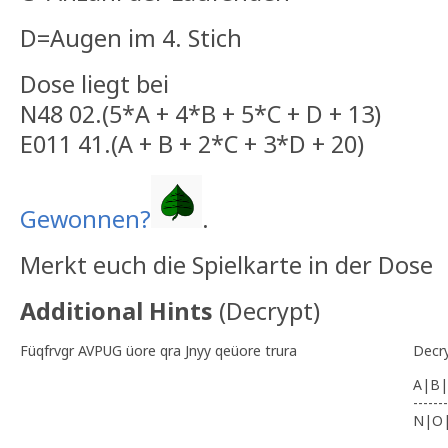
D=Augen im 4. Stich
Dose liegt bei
N48 02.(5*A + 4*B + 5*C + D + 13)
E011 41.(A + B + 2*C + 3*D + 20)
Gewonnen?
.
Merkt euch die Spielkarte in der Dose
Additional Hints
(
Decrypt
)
Füqfrvgr AVPUG üore qra Jnyy qeüore trura
Decr
A|B|
-------
N|O