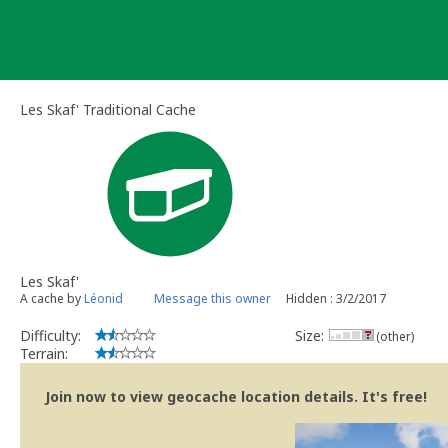
Skip
to
content
Les Skaf' Traditional Cache
Les Skaf'
A cache by
Léonid
Message this owner
Hidden : 3/2/2017
Difficulty:
Size:
(other)
Terrain:
Join now to view geocache location details. It's free!