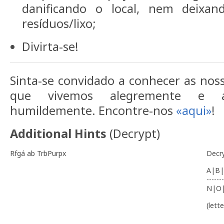
danificando o local, nem deixan
resíduos/lixo;
Divirta-se!
Sinta-se convidado a conhecer as nos
que vivemos alegremente e 
humildemente. Encontre-nos
«aqui»
!
Additional Hints
(
Decrypt
)
Rfgá ab TrbPurpx
Decr
A|B|
-------
N|O
(lett