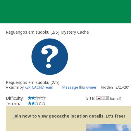
Skip
to
content
Reguengos em sudoku [2/5] Mystery Cache
Reguengos em sudoku [2/5]
A cache by
KER_CACHE'Team
Message this owner
Hidden : 2/25/201
Difficulty:
Size:
(small)
Terrain:
Join now to view geocache location details. It's free!