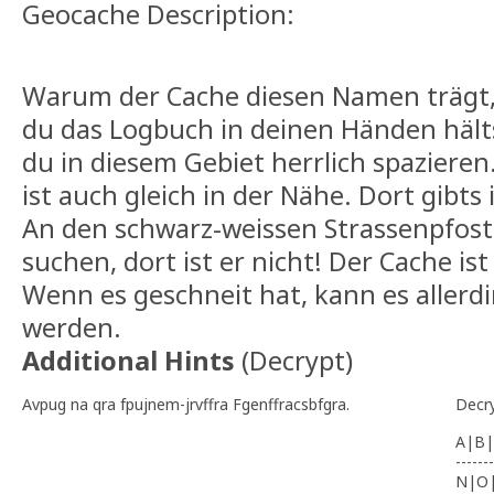
Geocache Description:
Warum der Cache diesen Namen trägt, 
du das Logbuch in deinen Händen hälts
du in diesem Gebiet herrlich spazieren
ist auch gleich in der Nähe. Dort gibt
An den schwarz-weissen Strassenpfoste
suchen, dort ist er nicht! Der Cache is
Wenn es geschneit hat, kann es allerd
werden.
Additional Hints
(
Decrypt
)
Avpug na qra fpujnem-jrvffra Fgenffracsbfgra.
Decr
A|B|
-------
N|O