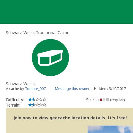
Skip
to
content
Schwarz-Weiss Traditional Cache
Schwarz-Weiss
A cache by
Tomate_007
Message this owner
Hidden : 3/10/2017
Difficulty:
Size:
(regular)
Terrain:
Join now to view geocache location details. It's free!