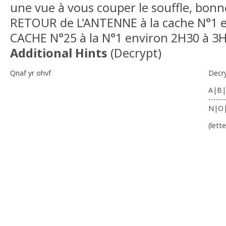
une vue à vous couper le souffle, bo
RETOUR de L'ANTENNE à la cache N°1 en
CACHE N°25 à la N°1 environ 2H30 à 3
Additional Hints
(
Decrypt
)
Qnaf yr ohvf
Decr
A|B|
-------
N|O
(lett