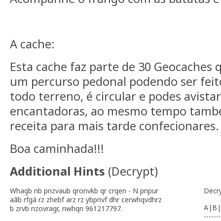
A cache:
Esta cache faz parte de 30 Geocaches 
um percurso pedonal podendo ser feit
todo terreno, é circular e podes avista
encantadoras, ao mesmo tempo també
receita para mais tarde confecionares.
Boa caminhada!!!
Additional Hints
(
Decrypt
)
Whagb nb pnzvaub qronvkb qr crqen - N pnpur
Decr
aãb rfgá rz zhebf arz rz ybpnvf dhr cerwhqvdhrz
A|B|
b zrvb nzovragr, nwhqn 961217797.
-------