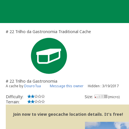
Skip
to
content
# 22 Trilho da Gastronomia Traditional Cache
# 22 Trilho da Gastronomia
A cache by
DouroTua
Message this owner
Hidden : 3/19/2017
Difficulty:
Size:
(micro)
Terrain:
Join now to view geocache location details. It's free!