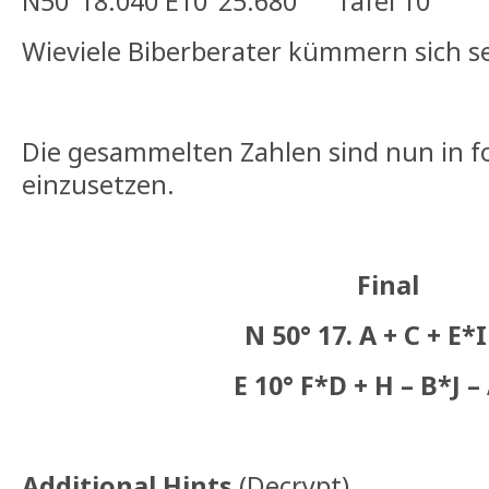
N50°18.040 E10°25.680 Tafel 10
Wieviele Biberberater kümmern sich sei
Die gesammelten Zahlen sind nun in f
einzusetzen.
Final
N 50° 17. A + C + E*I
E 10° F*D + H – B*J – 
Additional Hints
(
Decrypt
)