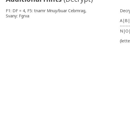
F1: DF = 4, F5: tnamr Mnuy/buar Cebmrag,
Decr
Svany: Fgrva
A|B|
-------
N|O
(lett