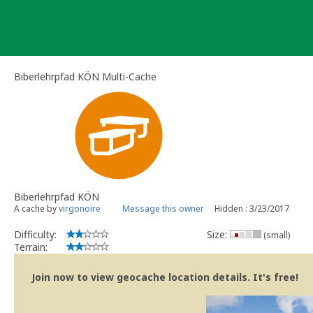
Skip
to
content
Biberlehrpfad KÖN Multi-Cache
Biberlehrpfad KÖN
A cache by
virgonoire
Message this owner
Hidden : 3/23/2017
Difficulty:
Size:
(small)
Terrain:
Join now to view geocache location details. It's free!