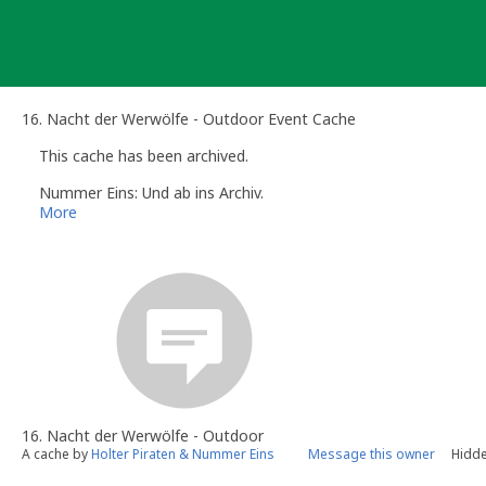
Skip
to
content
16. Nacht der Werwölfe - Outdoor Event Cache
This cache has been archived.
Nummer Eins: Und ab ins Archiv.
More
16. Nacht der Werwölfe - Outdoor
A cache by
Holter Piraten & Nummer Eins
Message this owner
Hidde