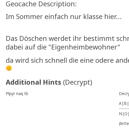
Geocache Description:
Im Sommer einfach nur klasse hier...
Das Döschen werdet ihr bestimmt schne
dabei auf die "Eigenheimbewohner"
da wird sich schnell die eine odere a
Additional Hints
(
Decrypt
)
Plpyr naq tb
Decr
A|B|
-------
N|O
(lett