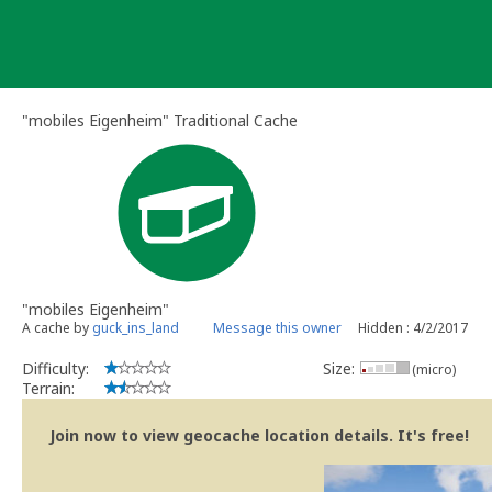
Skip
to
content
"mobiles Eigenheim" Traditional Cache
"mobiles Eigenheim"
A cache by
guck_ins_land
Message this owner
Hidden : 4/2/2017
Difficulty:
Size:
(micro)
Terrain:
Join now to view geocache location details. It's free!