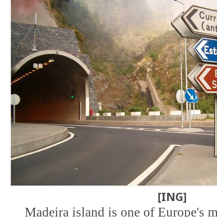
[ING]
Madeira island is one of Europe's m