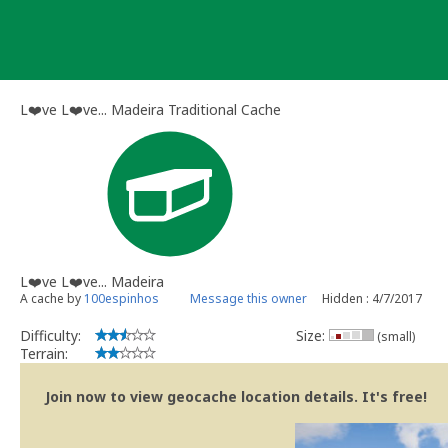
Skip
to
content
L❤️ve L❤️ve... Madeira Traditional Cache
L❤️ve L❤️ve... Madeira
A cache by
100espinhos
Message this owner
Hidden : 4/7/2017
Difficulty:
Size:
(small)
Terrain:
Join now to view geocache location details. It's free!