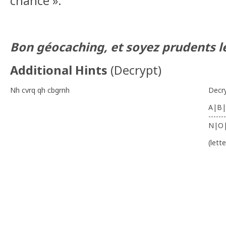
chance ».
Bon géocaching, et soyez prudents le
Additional Hints
(
Decrypt
)
Nh cvrq qh cbgrnh
Decr
A|B|
-------
N|O
(lett