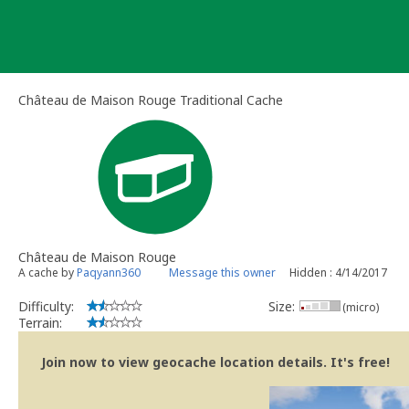
Skip
to
content
Château de Maison Rouge Traditional Cache
Château de Maison Rouge
A cache by
Paqyann360
Message this owner
Hidden : 4/14/2017
Difficulty:
Size:
(micro)
Terrain:
Join now to view geocache location details. It's free!