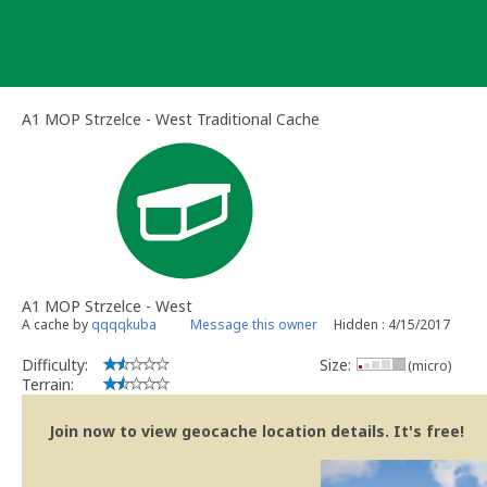
Skip
to
content
A1 MOP Strzelce - West Traditional Cache
A1 MOP Strzelce - West
A cache by
qqqqkuba
Message this owner
Hidden : 4/15/2017
Difficulty:
Size:
(micro)
Terrain:
Join now to view geocache location details. It's free!