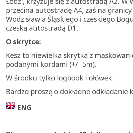
Łodzi, krzyżuje się z autostradą A2. W 
przecina autostradę A4, zaś na granic
Wodzisławia Śląskiego i czeskiego Bogu
czeską autostradą D1.
O skrytce:
Kesz to niewielka skrytka z maskowa
podanymi kordami (+/- 5m).
W środku tylko logbook i ołówek.
Bardzo proszę o dokładne odkładanie k
ENG