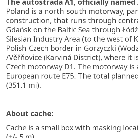
The autostrada A1, officially name
Poland is a north-south motorway, par
construction, that runs through centr
Gdańsk on the Baltic Sea through Łód
Silesian Industry Area (to the west of 
Polish-Czech border in Gorzyczki (Wod
/Věřňovice (Karviná District), where it
Czech motorway D1. The motorway is a
European route E75. The total planned
(351.1 mi).
About cache:
Cache is a small box with masking loc
(+/- 5 m).