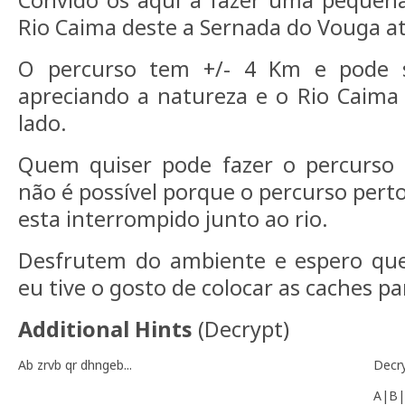
Convido os aqui a fazer uma pequen
Rio Caima deste a Sernada do Vouga at
O percurso tem +/- 4 Km e pode s
apreciando a natureza e o Rio Caim
lado.
Quem quiser pode fazer o percurso d
não é possível porque o percurso pert
esta interrompido junto ao rio.
Desfrutem do ambiente e espero qu
eu tive o gosto de colocar as caches pa
Additional Hints
(
Decrypt
)
Ab zrvb qr dhngeb...
Decr
A|B|