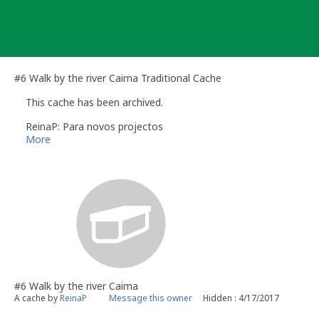
Skip
to
content
#6 Walk by the river Caima Traditional Cache
This cache has been archived.
ReinaP: Para novos projectos
More
#6 Walk by the river Caima
A cache by
ReinaP
Message this owner
Hidden : 4/17/2017