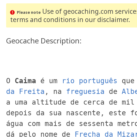
Use of geocaching.com services
Please note
terms and conditions
in our disclaimer
.
Geocache Description:
O 
Caima
 é um 
rio
português
 que
da Freita
, na 
freguesia
 de 
Alb
a uma altitude de cerca de mil 
depois da sua nascente, este fo
água com mais de sessenta metro
dá pelo nome de 
Frecha da Miza