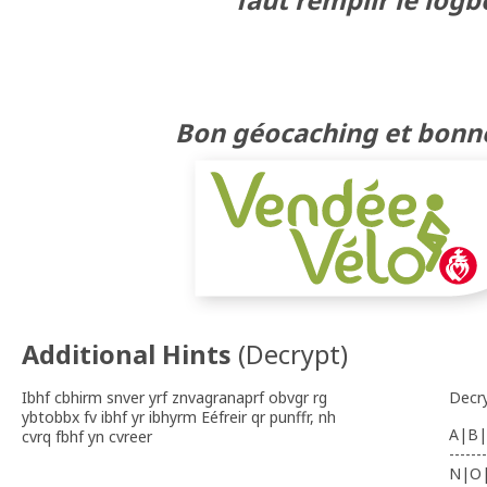
faut remplir le logb
Bon géocaching et bonn
Additional Hints
(
Decrypt
)
Ibhf cbhirm snver yrf znvagranaprf obvgr rg
Decr
ybtobbx fv ibhf yr ibhyrm Eéfreir qr punffr, nh
A|B|
cvrq fbhf yn cvreer
-------
N|O