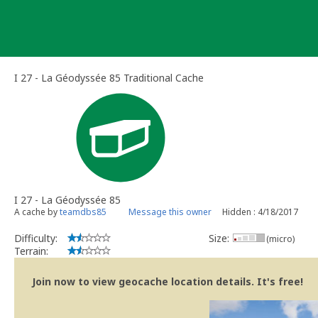
Skip
to
content
I 27 - La Géodyssée 85 Traditional Cache
I 27 - La Géodyssée 85
A cache by
teamdbs85
Message this owner
Hidden : 4/18/2017
Difficulty:
Size:
(micro)
Terrain:
Join now to view geocache location details. It's free!