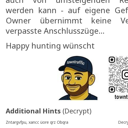
werden kann - auf eigene Gefa
Owner übernimmt keine Ve
verpasste Anschlusszüge...
Happy hunting wünscht
Additional Hints
(
Decrypt
)
Zntargvfpu, xancc üore qrz Obqra
Decr