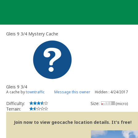
Skip
to
content
Gleis 9 3/4 Mystery Cache
Gleis 9 3/4
A cache by
towntraffic
Message this owner
Hidden : 4/24/2017
Difficulty:
Size:
(micro)
Terrain:
Join now to view geocache location details. It's free!