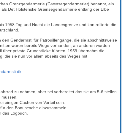
chen Grenzgendarmerie (Grænsegendarmeriet) benannt, ein
 als Det Holstenske Grænsegendarmerie entlang der Elbe
s 1958 Tag und Nacht die Landesgrenze und kontrollierte die
utschland.
den Gendarmsti für Patrouillengänge, die sie abschnittsweise
hnitten waren bereits Wege vorhanden, an anderen wurden
l über private Grundstücke führten. 1959 übernahm die
, die sie nun vor allem abseits des Weges mit
endarmsti.dk
Fahrrad zu nehmen, aber sei vorbereitet das sie am 5-6 stellen
n müssen.
ei einigen Cachen von Vorteil sein.
on für den Bonuscache einzusammeln.
r das Logbuch.