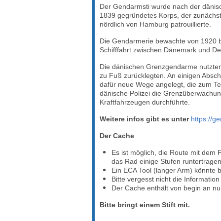
Der Gendarmsti wurde nach der dänis
1839 gegründetes Korps, der zunächst
nördlich von Hamburg patrouillierte.
Die Gendarmerie bewachte von 1920 bi
Schifffahrt zwischen Dänemark und De
Die dänischen Grenzgendarme nutzten 
zu Fuß zurücklegten. An einigen Absc
dafür neue Wege angelegt, die zum Tei
dänische Polizei die Grenzüberwachung
Kraftfahrzeugen durchführte.
Weitere infos gibt es unter
https://g
Der Ca​che
Es ist möglich, die Route mit dem 
das Rad einige Stufen runtertrage
Ein ECA Tool (langer Arm) könnte b
Bitte vergesst nicht die Informati
Der Cache enthält von begin an nu
Bitte bringt einem Stift mit.