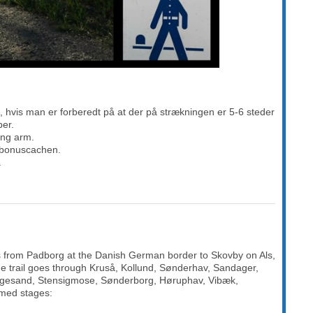
l, hvis man er forberedt på at der på strækningen er 5-6 steder
per.
ang arm.
l bonuscachen.
.
from Padborg at the Danish German border to Skovby on Als,
he trail goes through Kruså, Kollund, Sønderhav, Sandager,
gesand, Stensigmose, Sønderborg, Høruphav, Vibæk,
named stages: