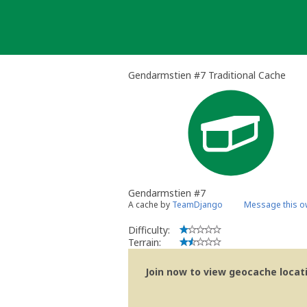
Skip
to
content
Gendarmstien #7 Traditional Cache
Gendarmstien #7
A cache by
TeamDjango
Message this o
Difficulty:
Terrain:
Join now to view geocache locatio