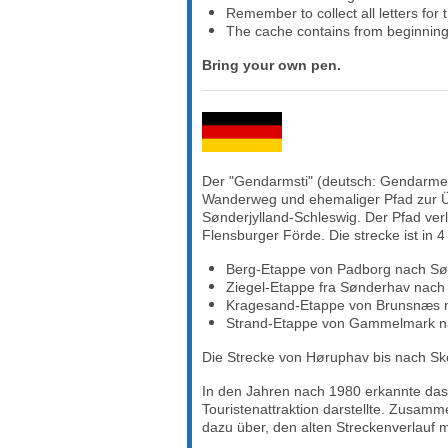
Remember to collect all letters for
The cache contains from beginning
Bring your own pen.
Der "Gendarmsti" (deutsch: Gendarmenpf
Wanderweg und ehemaliger Pfad zur Ü
Sønderjylland-Schleswig. Der Pfad ver
Flensburger Förde. Die strecke ist in 4 
Berg-Etappe von Padborg nach S
Ziegel-Etappe fra Sønderhav nac
Kragesand-Etappe von Brunsnæs
Strand-Etappe von Gammelmark 
Die Strecke von Høruphav bis nach Sk
In den Jahren nach 1980 erkannte das
Touristenattraktion darstellte. Zusa
dazu über, den alten Streckenverlauf m