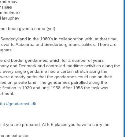
Sønderhav
unsnæs
Gammelmark
 Høruphav
not been given a name (yet).
Sønderjylland in the 1980’s in collaboration with, at that time,
d over to Aabenraa and Sønderborg municipalities. There are
Kegnæs
he old border gendarmes, which for a number of years
any and Denmark and controlled maritime activities along the
d every single gendarme had a certain stretch along the
e were already paths that the gendarmes could use on their
ted on private land. The gendarmes patrolled along the
nification in 1920 and until 1958. After 1958 the task was
artment.
ttp://gendarmsti.dk
ike if you are prepared. At 5-6 places you have to carry the
ing an extractor.