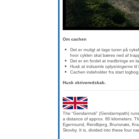
Om cachen
Det er muligt at tage turen på cyke
hvor cyklen skal bæres ned af trap
Det er en fordel at medbringe en l
Husk at indsamle oplysningerne ti
Cachen indeholder fra start logbog
Husk skriveredskab.
The “Gendarmsti” (Gendarmpath) runs 
a distance of approx. 80 kilometers. T
Egernsund, Rendbjerg, Brunsnæs, Kra
Skovby. It is, divided into these four 