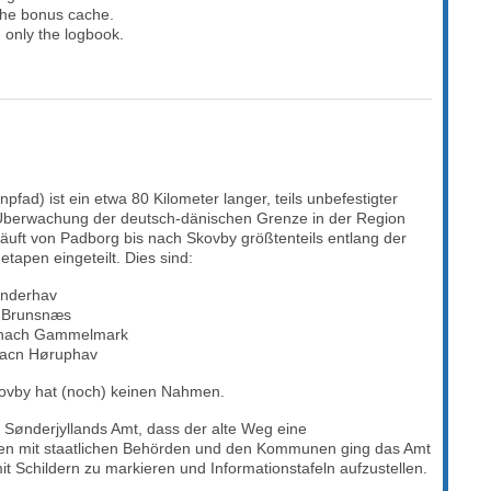
 the bonus cache.
 only the logbook.
ad) ist ein etwa 80 Kilometer langer, teils unbefestigter
berwachung der deutsch-dänischen Grenze in der Region
läuft von Padborg bis nach Skovby größtenteils entlang der
etapen eingeteilt. Dies sind:
ønderhav
h Brunsnæs
 nach Gammelmark
nacn Høruphav
ovby hat (noch) keinen Nahmen.
 Sønderjyllands Amt, dass der alte Weg eine
mmen mit staatlichen Behörden und den Kommunen ging das Amt
it Schildern zu markieren und Informationstafeln aufzustellen.