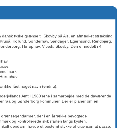
 dansk tyske grænse til Skovby på Als, en afmærket strækning
 Kruså, Kollund, Sønderhav, Sandager, Egernsund, Rendbjerg,
nderborg, Høruphav, Vibæk, Skovby. Den er inddelt i 4
erhav
nsnæs
ammelmark
 Høruphav
ar ikke fået noget navn (endnu).
nderjyllands Amt i 1980'erne i samarbejde med de daværende
benraa og Sønderborg kommuner. Der er planer om en
e grænsegendarmer, der i en årrække bevogtede
ark og kontrollerede skibsfarten langs kysten.
er enkelt gendarm havde et bestemt stykke af grænsen at passe.