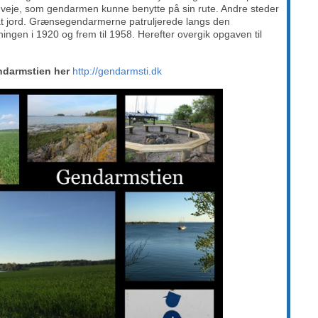
og veje, som gendarmen kunne benytte på sin rute. Andre steder
ivat jord. Grænsegendarmerne patruljerede langs den
ngen i 1920 og frem til 1958. Herefter overgik opgaven til
ndarmstien her
http://gendarmsti.dk