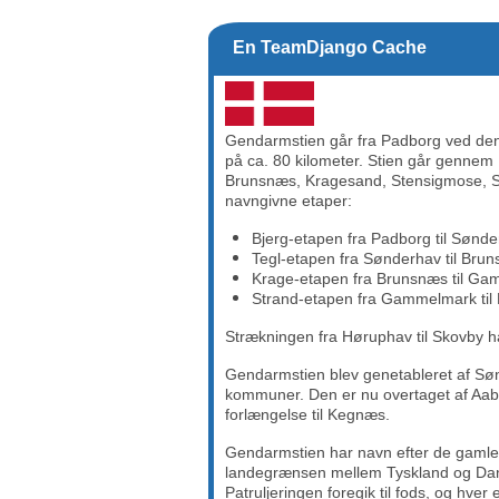
En TeamDjango Cache
Gendarmstien går fra Padborg ved den
på ca. 80 kilometer. Stien går gennem
Brunsnæs, Kragesand, Stensigmose, Sø
navngivne etaper:
Bjerg-etapen fra Padborg til Sønd
Tegl-etapen fra Sønderhav til Bru
Krage-etapen fra Brunsnæs til G
Strand-etapen fra Gammelmark til
Strækningen fra Høruphav til Skovby h
Gendarmstien blev genetableret af Sø
kommuner. Den er nu overtaget af Aa
forlængelse til Kegnæs.
Gendarmstien har navn efter de gaml
landegrænsen mellem Tyskland og Danm
Patruljeringen foregik til fods, og hv