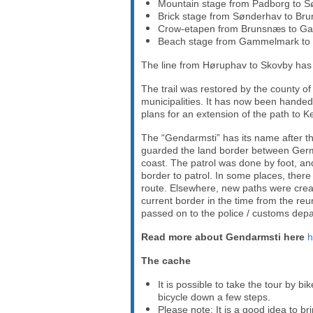
Mountain stage from Padborg to 
Brick stage from Sønderhav to Br
Crow-etapen from Brunsnæs to 
Beach stage from Gammelmark to
The line from Høruphav to Skovby has 
The trail was restored by the county of 
municipalities. It has now been hande
plans for an extension of the path to 
The “Gendarmsti” has its name after t
guarded the land border between Germ
coast. The patrol was done by foot, an
border to patrol. In some places, ther
route. Elsewhere, new paths were crea
current border in the time from the reu
passed on to the police / customs dep
Read more about Gendarmsti here
h
The cache
​It is possible to take the tour by b
bicycle down a few steps.
Please note: It is a good idea to br