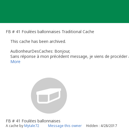
Skip
to
content
FB # 41 Foulées ballonnaises Traditional Cache
This cache has been archived.
AuBonheurDesCaches: Bonjour,
Sans réponse à mon précédent message, je viens de procéder à 
Bon geocaching,
More
AuBonheurDesCaches - Geocaching Community Volunteer Revi
FB # 41 Foulées ballonnaises
A cache by
Mytale72
Message this owner
Hidden : 4/28/2017