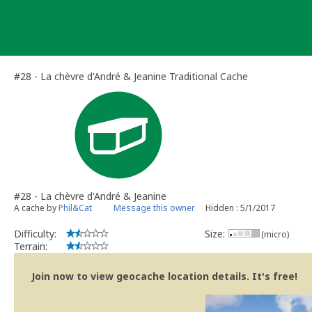
Skip
to
content
#28 - La chèvre d'André & Jeanine Traditional Cache
#28 - La chèvre d'André & Jeanine
A cache by
Phil&Cat
Message this owner
Hidden : 5/1/2017
Difficulty:
Size:
(micro)
Terrain:
Join now to view geocache location details. It's free!