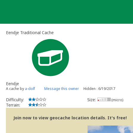
Skip
to
content
Eendje Traditional Cache
Eendje
A cache by
a-dolf
Message this owner
Hidden : 6/19/2017
Difficulty:
Size:
(micro)
Terrain:
Join now to view geocache location details. It's free!