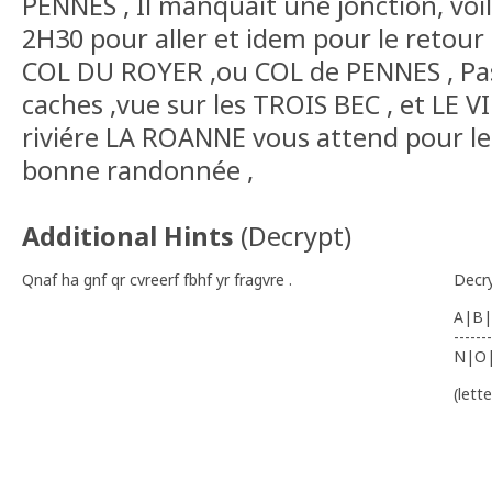
PENNES , Il manquait une jonction, voil
2H30 pour aller et idem pour le retou
COL DU ROYER ,ou COL de PENNES , Pas
caches ,vue sur les TROIS BEC , et LE 
riviére LA ROANNE vous attend pour le
bonne randonnée ,
Additional Hints
(
Decrypt
)
Qnaf ha gnf qr cvreerf fbhf yr fragvre .
Decr
A|B|
-------
N|O
(lett