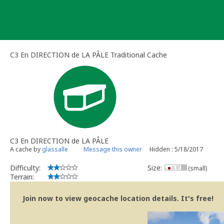
Skip
to
content
C3 En DIRECTION de LA PÂLE Traditional Cache
C3 En DIRECTION de LA PÂLE
A cache by
glassalle
Message this owner
Hidden : 5/18/2017
Difficulty:
Size:
(small)
Terrain:
Join now to view geocache location details. It's free!