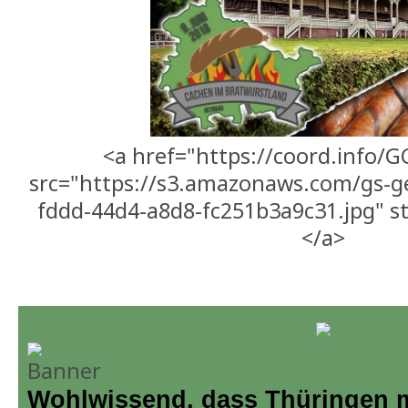
<a href="https://coord.info/
src="https://s3.amazonaws.com/gs-g
fddd-44d4-a8d8-fc251b3a9c31.jpg" st
</a>
Wohlwissend, dass Thüringen m