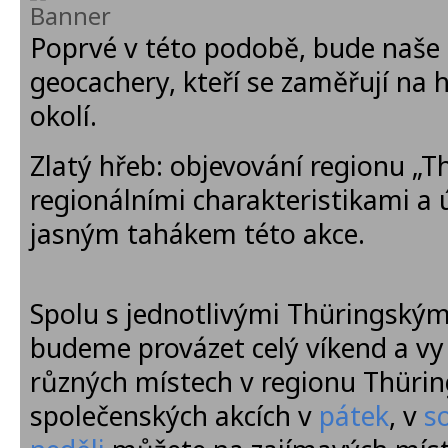
Poprvé v této podobě, bude naše 
geocachery, kteří se zaměřují na 
okolí.
Zlatý hřeb: objevování regionu „T
regionálními charakteristikami a
jasným tahákem této akce.
Spolu s jednotlivými Thüringským
budeme provázet celý víkend a vy 
různých místech v regionu Thüri
společenských akcích v
pátek
, v
s