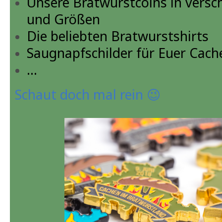
Unsere Bratwurstcoins in versc
und Größen
Die beliebten Bratwurstshirts
Saugnapfschilder für Euer Cac
...
Schaut doch mal rein 😉