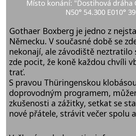
Místo konání: "Dostihová dráha
N50° 54.300 E010° 39
Gothaer Boxberg je jedno z nejsta
Německu. V současné době se zde
nekonají, ale závodiště neztratil
zde pocit, že koně každou chvíli
trať.
S pravou Thüringenskou klobáso
doprovodným programem, můžem
zkušenosti a zážitky, setkat se sta
nové přátele, strávit večer spolu a