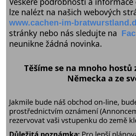
Veškeré podrobnosti a informace 
lze nalézt na našich webových st
www.cachen-im-bratwurstland.
stránky nebo nás sledujte na
Fac
neunikne žádná novinka.
Těšíme se na mnoho hostů 
Německa a ze sv
Jakmile bude náš obchod on-line, bu
prostřednictvím oznámení (Annonceme
rezervovat vaši vstupenku do země kl
Důležitá poznámka:
Pro lepší pláno