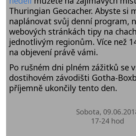
neděli
můžete na zajímavých mís
Thuringian Geocacher. Abyste si m
naplánovat svůj denní program, n
webových stránkách tipy na chach
jednotlivým regionům. Více než 1
na objevení právě vámi.
Po rušném dni plném zážitků se v
dostihovém závodišti Gotha-Box
příjemně ukončily tento den.
Sobota, 09.06.201
17-24 hod