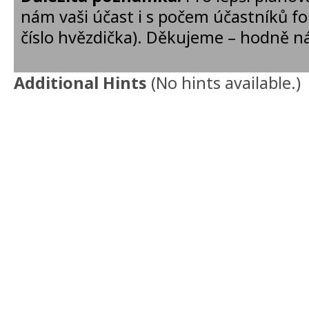
nám vaši účast i s počem účastníků f
číslo hvězdička). Děkujeme – hodně 
Additional Hints
(
No hints available.
)