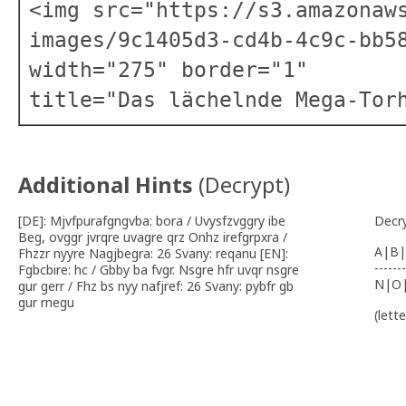
<img src="https://s3.amazonaw
images/9c1405d3-cd4b-4c9c-bb5
width="275" border="1"
title="Das lächelnde Mega-Tor
Additional Hints
(
Decrypt
)
[DE]: Mjvfpurafgngvba: bora / Uvysfzvggry ibe
Decr
Beg, ovggr jvrqre uvagre qrz Onhz irefgrpxra /
A|B|
Fhzzr nyyre Nagjbegra: 26 Svany: reqanu [EN]:
-------
Fgbcbire: hc / Gbby ba fvgr. Nsgre hfr uvqr nsgre
N|O
gur gerr / Fhz bs nyy nafjref: 26 Svany: pybfr gb
gur rnegu
(lett