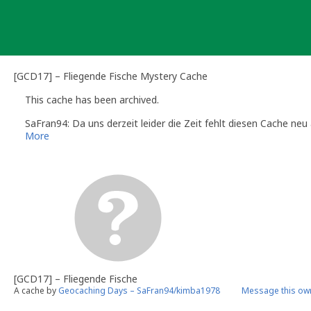
Skip
to
content
[GCD17] – Fliegende Fische Mystery Cache
This cache has been archived.
SaFran94: Da uns derzeit leider die Zeit fehlt diesen Cache neu
More
[GCD17] – Fliegende Fische
A cache by
Geocaching Days – SaFran94/kimba1978
Message this ow