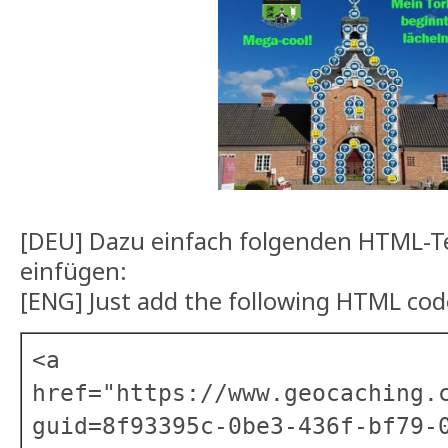
[DEU] Dazu einfach folgenden HTML-Tex
einfügen:
[ENG] Just add the following HTML code
<a
href="https://www.geocaching.
guid=8f93395c-0be3-436f-bf79-