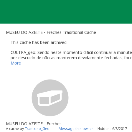
Skip
to
content
MUSEU DO AZEITE - Freches Traditional Cache
This cache has been archived.
CULTRA_geo: Sendo neste momento difícil continuar a manute
por descuido de não as manterem devidamente fechadas, foi re
Grato a todos que visitaram o local, espero que tenham gostad
More
Trancoso_Geo
MUSEU DO AZEITE - Freches
A cache by
Trancoso_Geo
Message this owner
Hidden : 6/8/2017