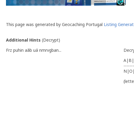
This page was generated by Geocaching Portugal
Listing Generat
Additional Hints
(
Decrypt
)
Frz puhin aãb uá nmrvgban...
Decr
A|B|
-------
N|O
(lett