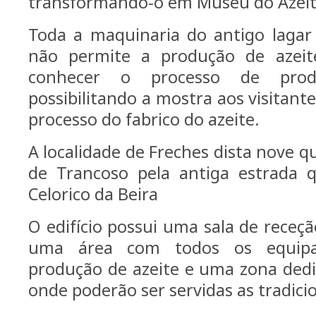
transformando-o em Museu do Azeit
Toda a maquinaria do antigo lagar
n
ã
o permite a produ
çã
o de azei
conhecer o processo de pro
possibilitando a mostra aos visitant
processo do fabrico do azeite.
A localidade de Freches dista nove qu
de Trancoso pela antiga estrada q
Celorico da Beira
O edif
í
cio possui uma sala de rece
çã
uma
á
rea com todos os equipa
produ
çã
o de azeite e uma zona ded
onde poder
ã
o ser servidas as tradici