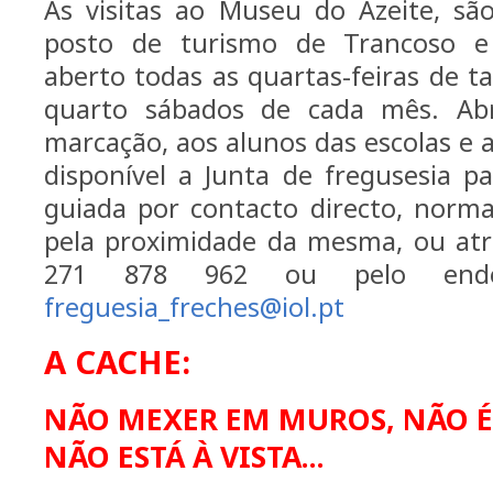
As visitas ao Museu do Azeite, s
ã
posto de turismo de Trancoso e 
aberto todas as quartas-feiras de 
quarto s
á
bados de cada m
ê
s. Abr
marca
çã
o, aos alunos das escolas e 
dispon
í
vel a Junta de fregusesia pa
guiada por contacto directo, norma
pela proximidade da mesma, ou atr
271 878 962 ou pelo ende
freguesia_freches@iol.pt
A CACHE:
NÃO MEXER EM MUROS, NÃO É
NÃO ESTÁ À VISTA...