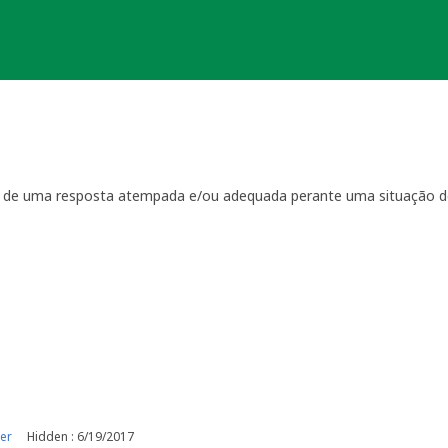
ta de uma resposta atempada e/ou adequada perante uma situação d
ientação
que regulam a manutenção das geocaches:
por visitas à localização física.
casionais à sua geocache para assegurar que está tudo em ordem p
ma com a geocache (desaparecimento, estrago, humidade/infiltraçõ
ive temporariamente a sua geocache para que os outros saibam q
o o problema. É-lhe concedido um período razoável de tempo -
ger
o da sua geocache. Se a geocache não estiver a receber a manutenç
r um longo período de tempo, poderemos arquivar a página da ge
e por favor recolha-o a fim de evitar que se torne lixo (geolitt
 falta de manutenção a sua geocache não poderá ser desarquivada.
e manutenção.
er
Hidden : 6/19/2017