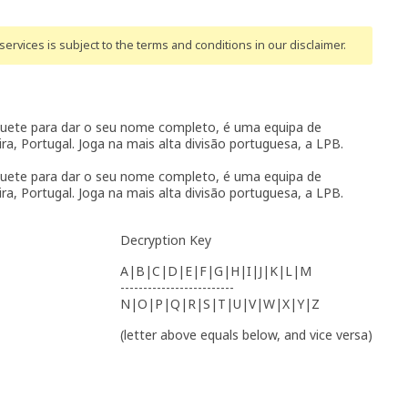
ervices is subject to the terms and conditions
in our disclaimer
.
uete para dar o seu nome completo, é uma equipa de
ra, Portugal. Joga na mais alta divisão portuguesa, a LPB.
uete para dar o seu nome completo, é uma equipa de
ra, Portugal. Joga na mais alta divisão portuguesa, a LPB.
Decryption Key
A|B|C|D|E|F|G|H|I|J|K|L|M
-------------------------
N|O|P|Q|R|S|T|U|V|W|X|Y|Z
(letter above equals below, and vice versa)