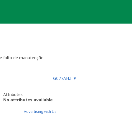
e falta de manutenção.
GC77AHZ
▼
ara funcionar, especialmente
es, etc.), ou faz um registo
ue não devem procurar a
Attributes
almente até 4 semanas
- dentro
No attributes available
ão necessária ou estiver
ocache.
Advertising with Us
er).
 Caso submeta uma nova será tido em