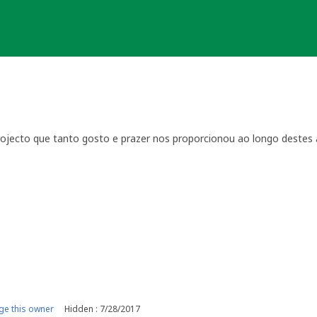
jecto que tanto gosto e prazer nos proporcionou ao longo destes 
 proporcionadas a centenas de geochachers, portugueses e estrang
da nossa capital.
de agradecimento, tanto individuais como colectivas, portanto fica
possível e que, ao percorrerem estes trilhos, o foram mantido vivo!
e this owner
Hidden : 7/28/2017