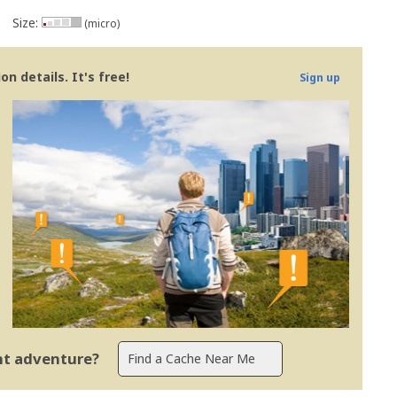
Size:
(micro)
n details. It's free!
Sign up
ent adventure?