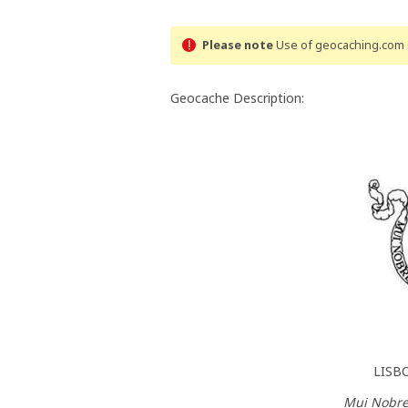
Please note
Use of geocaching.com s
Geocache Description:
LISB
Mui Nobre