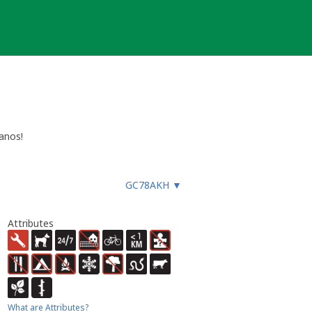
anos!
eiros, que, através deste enorme
 apenas o nosso grande Obrigado a
GC78AKH
▼
Attributes
What are Attributes?