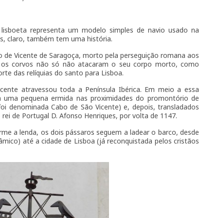
N 38° 44.200 W 009° 10.956
isboeta representa um modelo simples de navio usado na
s, claro, também tem uma história.
o de Vicente de Saragoça, morto pela perseguição romana aos
que os corvos não só não atacaram o seu corpo morto, como
e das relíquias do santo para Lisboa.
icente atravessou toda a Península Ibérica. Em meio a essa
ra uma pequena ermida nas proximidades do promontório de
 foi denominada Cabo de São Vicente) e, depois, transladados
 rei de Portugal D. Afonso Henriques, por volta de 1147.
rme a lenda, os dois pássaros seguem a ladear o barco, desde
lâmico) até a cidade de Lisboa (já reconquistada pelos cristãos