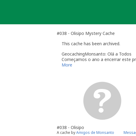
Skip
to
content
#038 - Olisipo Mystery Cache
This cache has been archived.
GeocachingMonsanto: Olá a Todos
Começamos o ano a encerrar este pro
Foram muitas as aventuras que foram
More
brasão, ficaram a conhecer o pulmão 
Iriam sempre ser poucas as palavras 
todos os que tornaram este projecto 
Feliz ano!
Feliz geocaching!
Os corvos
#038 - Olisipo
A cache by
Amigos de Monsanto
Messag