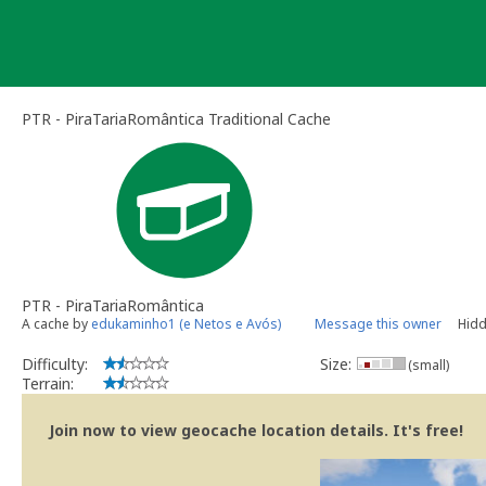
Skip
to
content
PTR - PiraTariaRomântica Traditional Cache
PTR - PiraTariaRomântica
A cache by
edukaminho1 (e Netos e Avós)
Message this owner
Hidd
Difficulty:
Size:
(small)
Terrain:
Join now to view geocache location details. It's free!