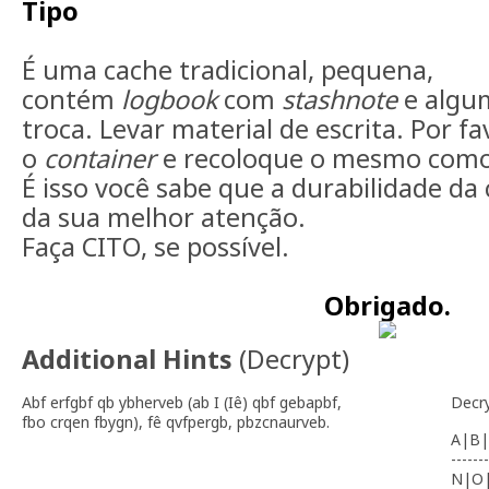
Tipo
É uma cache tradicional, pequena,
contém
logbook
com
stashnote
e algu
troca. Levar material de escrita.
Por fa
o
container
e recoloque o mesmo como
É isso você sabe que a durabilidade d
da sua melhor atenção.
Faça CITO, se possível.
Obrigado.
Additional Hints
(
Decrypt
)
Abf erfgbf qb ybherveb (ab I (Iê) qbf gebapbf,
Decr
fbo crqen fbygn), fê qvfpergb, pbzcnaurveb.
A|B|
-------
N|O