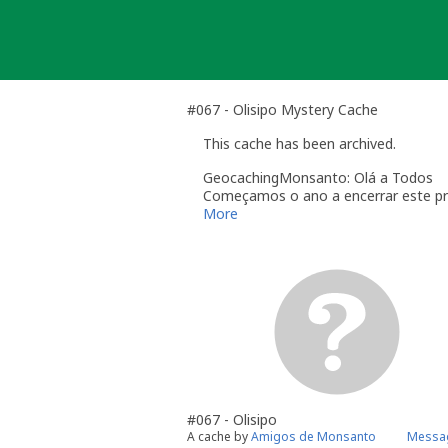
Skip
to
content
#067 - Olisipo Mystery Cache
This cache has been archived.
GeocachingMonsanto: Olá a Todos
Começamos o ano a encerrar este pro
Foram muitas as aventuras que foram
More
brasão, ficaram a conhecer o pulmão 
Iriam sempre ser poucas as palavras 
todos os que tornaram este projecto 
Feliz ano!
Feliz geocaching!
Os corvos
#067 - Olisipo
A cache by
Amigos de Monsanto
Messag