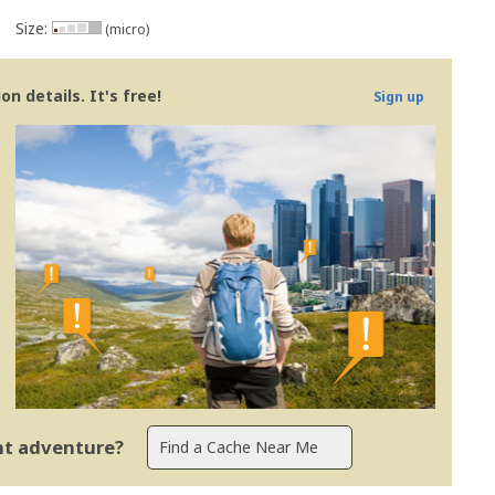
Size:
(micro)
n details. It's free!
Sign up
ent adventure?