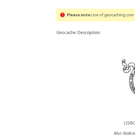
Please note
Use of geocaching.com s
Geocache Description:
LISB
Mui Nobre