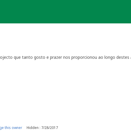
jecto que tanto gosto e prazer nos proporcionou ao longo destes 
 proporcionadas a centenas de geochachers, portugueses e estrang
da nossa capital.
de agradecimento, tanto individuais como colectivas, portanto fica
possível e que, ao percorrerem estes trilhos, o foram mantido vivo!
e this owner
Hidden : 7/28/2017