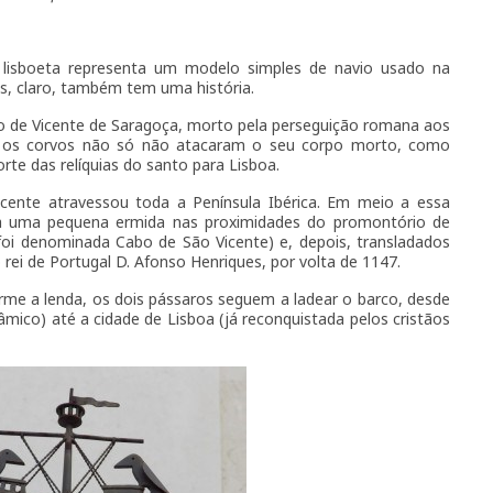
N 38° 42.912 W 009° 11.830
isboeta representa um modelo simples de navio usado na
s, claro, também tem uma história.
o de Vicente de Saragoça, morto pela perseguição romana aos
que os corvos não só não atacaram o seu corpo morto, como
e das relíquias do santo para Lisboa.
icente atravessou toda a Península Ibérica. Em meio a essa
ra uma pequena ermida nas proximidades do promontório de
 foi denominada Cabo de São Vicente) e, depois, transladados
 rei de Portugal D. Afonso Henriques, por volta de 1147.
rme a lenda, os dois pássaros seguem a ladear o barco, desde
lâmico) até a cidade de Lisboa (já reconquistada pelos cristãos