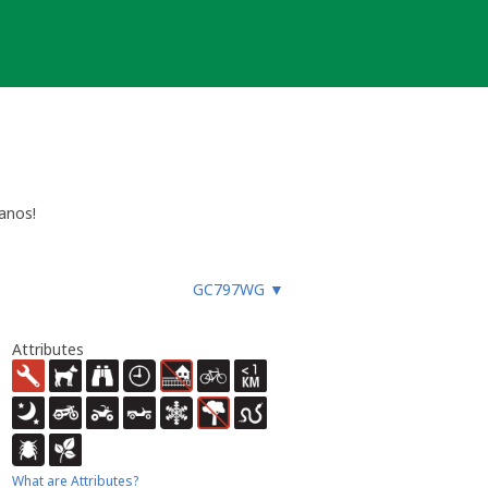
anos!
eiros, que, através deste enorme
 apenas o nosso grande Obrigado a
GC797WG
▼
Attributes
What are Attributes?