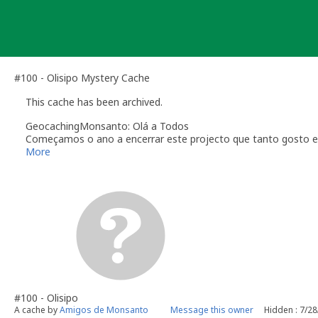
Skip
to
content
#100 - Olisipo Mystery Cache
This cache has been archived.
GeocachingMonsanto: Olá a Todos
Começamos o ano a encerrar este projecto que tanto gosto e 
Foram muitas as aventuras que foram proporcionadas a centen
More
brasão, ficaram a conhecer o pulmão da nossa capital.
Iriam sempre ser poucas as palavras de agradecimento, tanto 
todos os que tornaram este projecto possível e que, ao percor
Feliz ano!
Feliz geocaching!
Os corvos
#100 - Olisipo
A cache by
Amigos de Monsanto
Message this owner
Hidden : 7/2