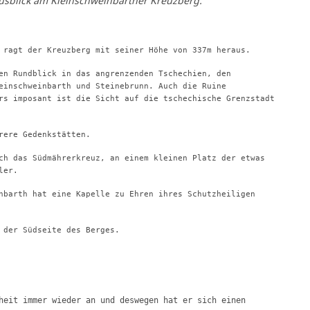
Ausblick am Kleinschweinbarther Kreuzberg.
 ragt der Kreuzberg mit seiner Höhe von 337m heraus.
en Rundblick in das angrenzenden Tschechien, den
einschweinbarth und Steinebrunn. Auch die Ruine
rs imposant ist die Sicht auf die tschechische Grenzstadt
rere Gedenkstätten.
ch das Südmährerkreuz, an einem kleinen Platz der etwas
ler.
nbarth hat eine Kapelle zu Ehren ihres Schutzheiligen
 der Südseite des Berges.
heit immer wieder an und deswegen hat er sich einen