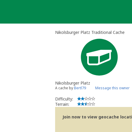
Skip
to
content
Nikolsburger Platz Traditional Cache
Nikolsburger Platz
A cache by
Bertl79
Message this owner
Difficulty:
Terrain:
Join now to view geocache locatio