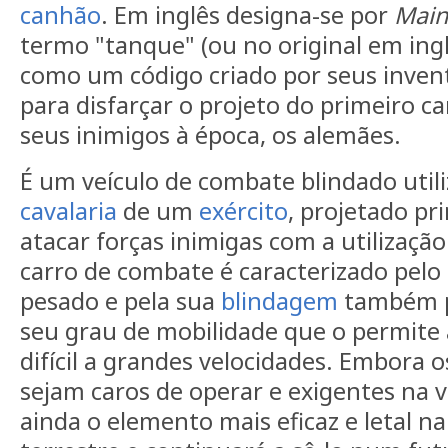
canhão
. Em inglês designa-se por
Main
termo "tanque" (ou no original em ingl
como um código criado por seus invent
para disfarçar o projeto do primeiro c
seus inimigos à época, os alemães.
É um veículo de combate blindado util
cavalaria
de um
exército
, projetado pr
atacar forças inimigas com a utilizaçã
carro de combate é caracterizado pel
pesado e pela sua
blindagem
também p
seu grau de mobilidade que o permite 
difícil a grandes velocidades. Embora 
sejam caros de operar e exigentes na ve
ainda o elemento mais eficaz e letal n