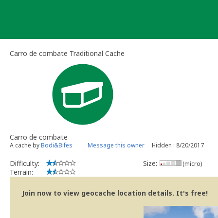
Skip
to
content
Carro de combate Traditional Cache
Carro de combate
A cache by
Bodi&Bifes
Message this owner
Hidden : 8/20/2017
Difficulty:
Size:
(micro)
Terrain:
Join now to view geocache location details. It's free!