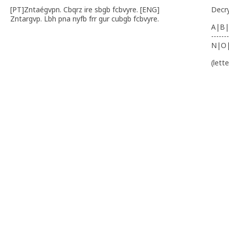
[PT]Zntaégvpn. Cbqrz ire sbgb fcbvyre. [ENG]
Decr
Zntargvp. Lbh pna nyfb frr gur cubgb fcbvyre.
A|B|
-------
N|O
(lett