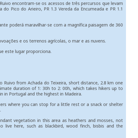
uivo encontram-se os acessos de três percursos que levam
da do Pico do Arieiro, PR 1.3 Vereda da Encumeada e PR 1.1
te poderá maravilhar-se com a magnífica paisagem de 360
oações e os terrenos agrícolas, o mar e as nuvens.
 este lugar proporciona.
 Ruivo from Achada do Teixeira, short distance, 2.8 km one
imate duration of 1: 30h to 2: 00h, which takes hikers up to
n in Portugal and the highest in Madeira.
s where you can stop for a little rest or a snack or shelter
.
ant vegetation in this area as heathers and mosses, not
o live here, such as blackbird, wood finch, bisbis and the