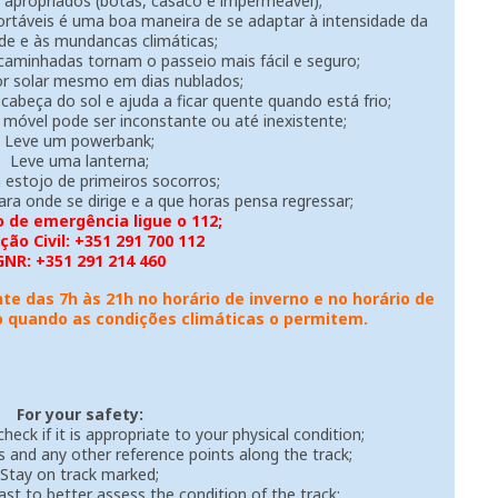
o apropriados (botas, casaco e impermeável);
ortáveis é uma boa maneira de se adaptar à intensidade da
ade e às mundancas climáticas;
aminhadas tornam o passeio mais fácil e seguro;
or solar mesmo em dias nublados;
abeça do sol e ajuda a ficar quente quando está frio;
móvel pode ser inconstante ou até inexistente;
Leve um powerbank;
Leve uma lanterna;
estojo de primeiros socorros;
ra onde se dirige e a que horas pensa regressar;
 de emergência ligue o 112;
ção Civil: +351 291 700 112
GNR: +351 291 214 460
e das 7h às 21h no horário de inverno e no horário de
 quando as condições climáticas o permitem.
For your safety:
heck if it is appropriate to your physical condition;
 and any other reference points along the track;
Stay on track marked;
st to better assess the condition of the track;