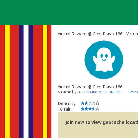
Skip
to
content
Virtual Reward @ Pico Ruivo 1861 Virtu
Virtual Reward @ Pico Ruivo 1861
A cache by
LosCabanerosGeoMafia
Mes
Difficulty:
Terrain:
Join now to view geocache locatio