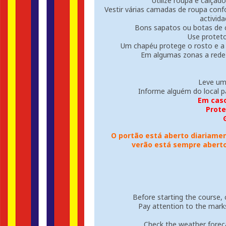
Utilize roupa e calçad
Vestir várias camadas de roupa conf
activid
Bons sapatos ou botas de c
Use protet
Um chapéu protege o rosto e a c
Em algumas zonas a rede 
Leve um 
Informe alguém do local pa
Em caso
Prote
O portão está aberto diariament
verão está sempre aberto
Before starting the course, c
Pay attention to the marks
Check the weather foreca