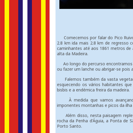
Comecemos por falar do Pico Ruivo a 
2.8 km ida mais 2.8 km de regresso 
caminhantes até aos 1861 metros de al
alta da Madeira.
Ao longo do percurso encontramos vá
ou fazer um lanche ou abrigar-se pois a
Falemos também da vasta vegetaçã
esquecendo os vários habitantes que
bisbis e a endémica freira da madeira.
À medida que vamos avançando vã
imponentes montanhas e picos da ilha 
Além disso, nesta paisagem repleta 
rocha da Penha d'Águia, a Ponta de Sã
Porto Santo.