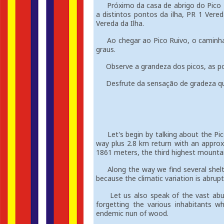
Próximo da casa de abrigo do Pico R
a distintos pontos da ilha, PR 1 Vere
Vereda da Ilha.
Ao chegar ao Pico Ruivo, o caminhan
graus.
Observe a grandeza dos picos, as pov
Desfrute da sensação de gradeza que
Let's begin by talking about the Pico
way plus 2.8 km return with an approx
1861 meters, the third highest mountai
Along the way we find several shelter
because the climatic variation is abrupt
Let us also speak of the vast abund
forgetting the various inhabitants wh
endemic nun of wood.