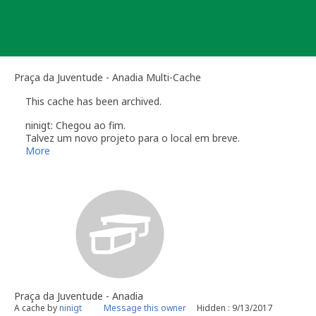
Skip
to
content
Praça da Juventude - Anadia Multi-Cache
This cache has been archived.
ninigt: Chegou ao fim.
Talvez um novo projeto para o local em breve.
Obrigado a quem visitou.
More
Praça da Juventude - Anadia
A cache by
ninigt
Message this owner
Hidden : 9/13/2017