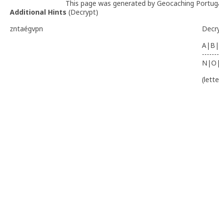
This page was generated by Geocaching Portug
Additional Hints
(
Decrypt
)
zntaégvpn
Decr
A|B|
-------
N|O
(lett