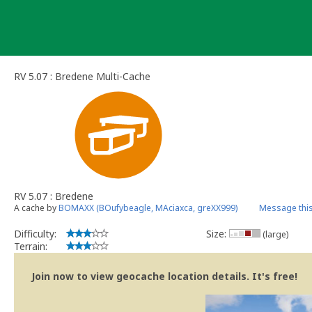
Skip
to
content
RV 5.07 : Bredene Multi-Cache
RV 5.07 : Bredene
A cache by
BOMAXX (BOufybeagle, MAciaxca, greXX999)
Message thi
Difficulty:
Size:
(large)
Terrain:
Join now to view geocache location details. It's free!