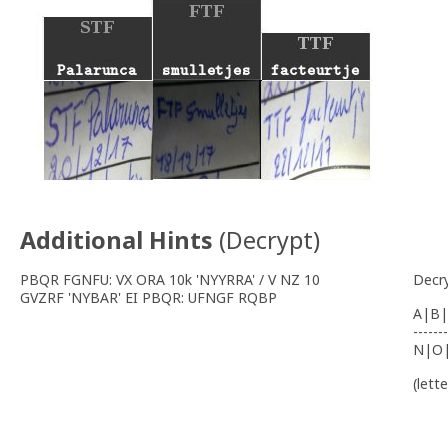
Additional Hints
(
Decrypt
)
PBQR FGNFU: VX ORA 10k 'NYYRRA' / V NZ 10
Decr
GVZRF 'NYBAR' EI PBQR: UFNGF RQBP
A|B|
-------
N|O
(lett