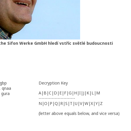
che Sifon Werke GmbH hledí vstříc světlé budoucnosti
Bgbp
Decryption Key
, qnaa
A|B|C|D|E|F|G|H|I|J|K|L|M
, gura
-------------------------
N|O|P|Q|R|S|T|U|V|W|X|Y|Z
(letter above equals below, and vice versa)