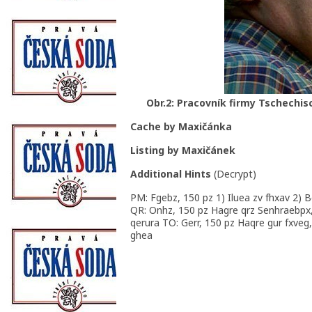
Obr.2: Pracovník firmy Tschechis
Cache by Maxičánka
Listing by Maxičánek
Additional Hints
(
Decrypt
)
PM: Fgebz, 150 pz 1) Iluea zv fhxav 2) 
QR: Onhz, 150 pz Hagre qrz Senhraebpx
qerura TO: Gerr, 150 pz Haqre gur fxveg
ghea