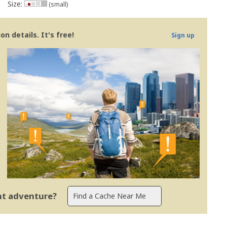
Size:
(small)
n details. It's free!
Sign up
ent adventure?