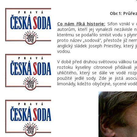
Obr.1: Průře
Co nám říká historie:
Sifon vznikl v 
autorům, kteří jej vynalezli nezávisl
kterému se podařilo smísit vodu s plyn
proto název „sodová“, přestože již nem
anglický sládek Joseph Priestley, který j
vodou.
V době před druhou světovou válkou tak
roztoku kyseliny citronové přidávali 
uhličitého, který se dále ve vodě roz
použité jedlé sody. Zde je jistá aso
limonády, kdežto obyčejné, sycené vodě 