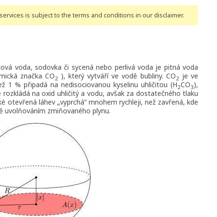
ervices is subject to the terms and conditions
in our disclaimer
.
ová voda, sodovka či sycená nebo perlivá voda je pitná voda
emická značka CO
), který vytváří ve vodě bubliny. CO
je ve
2
2
 1 % připadá na nedisociovanou kyselinu uhličitou (H
CO
),
2
3
e rozkládá na oxid uhličitý a vodu, avšak za dostatečného tlaku
ké otevřená láhev „vyprchá“ mnohem rychleji, než zavřená, kde
vě uvolňováním zmiňovaného plynu.