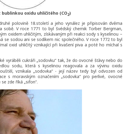
z bublinkou oxidu uhličitého (CO
)
2
druhé polovině 18.století a jeho vynález je připisován dvěma
e na sobě. V roce 1771 to byl švédský chemik Torber Bergman,
ným oxidem uhličitým, získávaným při reakci sody s kyselinou –
á se sodou ani se sodíkem nic společného. V roce 1772 to byl
ímal oxid uhličitý vznikající při kvašení piva a poté ho míchal s
é vyráběli cukráři „sodovku“ tak, že do ovocné šťávy nebo do
jedlou sodu, která s kyselinou reagovala a za vývinu oxidu
pouštěl, vznikala „sodovka“ - její název tedy byl odvozen od
ciace s moravským označením „sodovka“ pro perlivé, ovocné
se zde říká „sifon“.