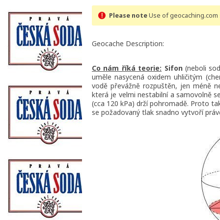
Please note
Use of geocaching.com s
Geocache Description:
Co nám říká teorie:
Sifon
(neboli sod
uměle nasycená oxidem uhličitým (ch
vodě převážně rozpuštěn, jen méně než
která je velmi nestabilní a samovolně s
(cca 120 kPa) drží pohromadě. Proto ta
se požadovaný tlak snadno vytvoří prá