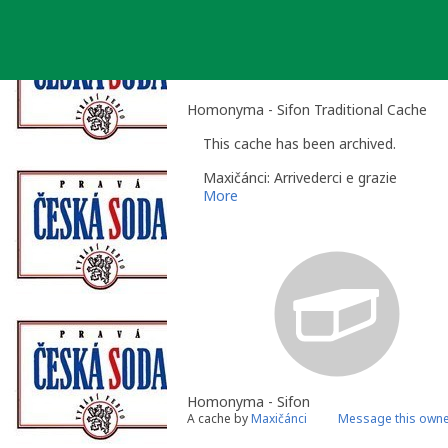
Skip
to
content
Homonyma - Sifon Traditional Cache
This cache has been archived.
Maxičánci: Arrivederci e grazie
More
Homonyma - Sifon
A cache by
Maxičánci
Message this own