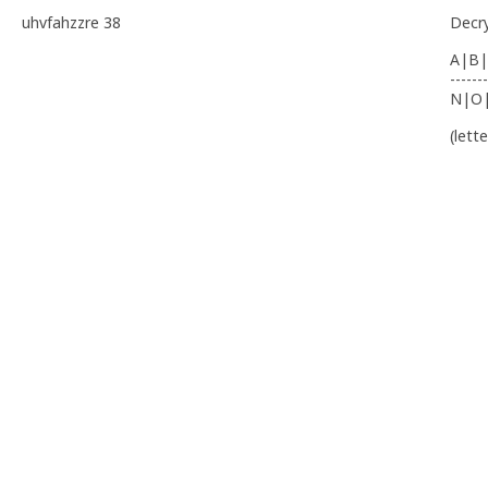
uhvfahzzre 38
Decr
A|B|
-------
N|O
(lett