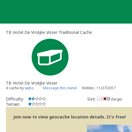
Skip
to
content
TB Hotel De Vrolijke Visser Traditional Cache
TB Hotel De Vrolijke Visser
A cache by
wijbo
Message this owner
Hidden : 11/27/2017
Difficulty:
Size:
(large)
Terrain:
Join now to view geocache location details. It's free!