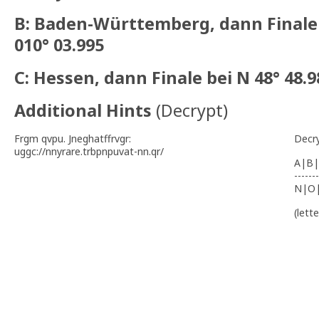
B: Baden-Württemberg, dann Finale b
010° 03.995
C: Hessen, dann Finale bei N 48° 48.9
Additional Hints
(
Decrypt
)
Frgm qvpu. Jneghatffrvgr:
Decr
uggc://nnyrare.trbpnpuvat-nn.qr/
A|B|
-------
N|O
(lett