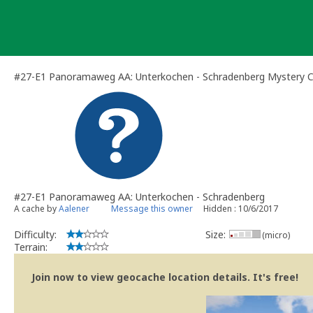
Skip
to
content
#27-E1 Panoramaweg AA: Unterkochen - Schradenberg Mystery 
#27-E1 Panoramaweg AA: Unterkochen - Schradenberg
A cache by
Aalener
Message this owner
Hidden : 10/6/2017
Difficulty:
Size:
(micro)
Terrain:
Join now to view geocache location details. It's free!