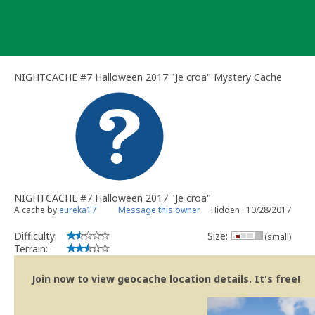
Skip
to
content
NIGHTCACHE #7 Halloween 2017 "Je croa" Mystery Cache
NIGHTCACHE #7 Halloween 2017 "Je croa"
A cache by
eureka17
Message this owner
Hidden : 10/28/2017
Difficulty:
Size:
(small)
Terrain:
Join now to view geocache location details. It's free!