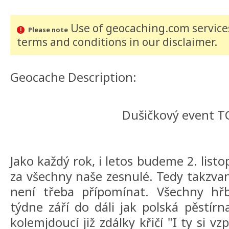
Use of geocaching.com services
Please note
terms and conditions
in our disclaimer
.
Geocache Description:
Dušičkový event T
Jako každý rok, i letos budeme 2. lis
za všechny naše zesnulé. Tedy takzvan
není třeba přípomínat. Všechny hřb
týdne září do dáli jak polská pěstírn
kolemjdoucí již zdálky křičí "I ty si 