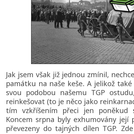
Jak jsem však již jednou zmínil, nech
památku na naše keše. A jelikož také
svou podobou našemu TGP ostudu, 
reinkešovat (to je něco jako reinkarnace
tím vzkříšením přeci jen poněkud s
Koncem srpna byly exhumovány její p
převezeny do tajných dílen TGP. Zde