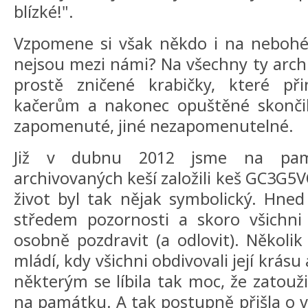
blízké!".
Vzpomene si však někdo i na nebohé 
nejsou mezi námi? Na všechny ty arch
prostě zničené krabičky, které př
kačerům a nakonec opuštěné skončily
zapomenuté, jiné nezapomenutelné.
Již v dubnu 2012 jsme na pam
archivovaných keší založili keš GC3G5V
život byl tak nějak symbolický. Hned
středem pozornosti a skoro všichni 
osobně pozdravit (a odlovit). Několik
mládí, kdy všichni obdivovali její krásu
některým se líbila tak moc, že zatouž
na památku. A tak postupně přišla o v