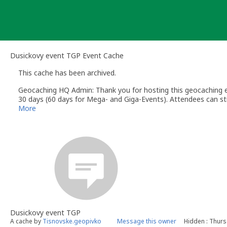
Skip
to
content
Dusickovy event TGP Event Cache
This cache has been archived.
Geocaching HQ Admin: Thank you for hosting this geocaching e
30 days (60 days for Mega- and Giga-Events). Attendees can stil
More
Dusickovy event TGP
A cache by
Tisnovske.geopivko
Message this owner
Hidden : Thur