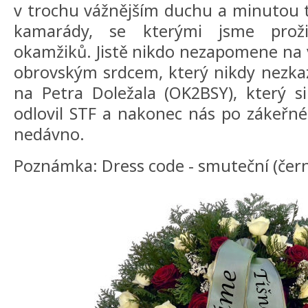
v trochu vážnějším duchu a minutou
kamarády, se kterými jsme prož
okamžiků. Jistě nikdo nezapomene na v
obrovským srdcem, který nikdy nezkazi
na Petra Doležala (OK2BSY), který s
odlovil STF a nakonec nás po zákeřné
nedávno.
Poznámka: Dress code - smuteční (černá