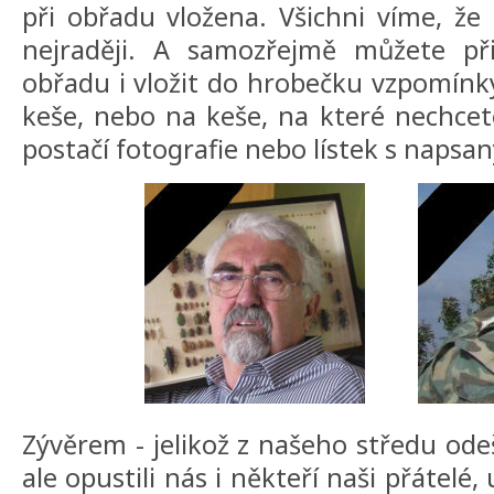
při obřadu vložena. Všichni víme, že
nejraději. A samozřejmě můžete př
obřadu i vložit do hrobečku vzpomínk
keše, nebo na keše, na které nechce
postačí fotografie nebo lístek s naps
Zývěrem - jelikož z našeho středu ode
ale opustili nás i někteří naši přátel