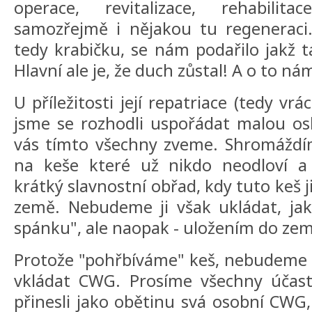
operace, revitalizace, rehabilit
samozřejmě i nějakou tu regeneraci.
tedy krabičku, se nám podařilo jakž t
Hlavní ale je, že duch zůstal! A o to nám
U příležitosti její repatriace (tedy v
jsme se rozhodli uspořádat malou osl
vás tímto všechny zveme. Shromážd
na keše které už nikdo neodloví 
krátký slavnostní obřad, kdy tuto keš 
země. Nebudeme ji však ukládat, jak
spánku", ale naopak - uložením do země
Protože "pohřbíváme" keš, nebudeme 
vkládat CWG. Prosíme všechny účastn
přinesli jako obětinu svá osobní CWG