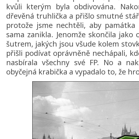
kvůli kterým byla obdivována. Nako
dřevěná truhlička a přišlo smutné stáří
protože jsme nechtěli, aby památka 
sama zanikla. Jenomže skončila jako 
šutrem, jakých jsou všude kolem stovky
přišli podívat oprávněně nechápali, kd
nasbírala všechny své FP. No a nako
obyčejná krabička a vypadalo to, že hr