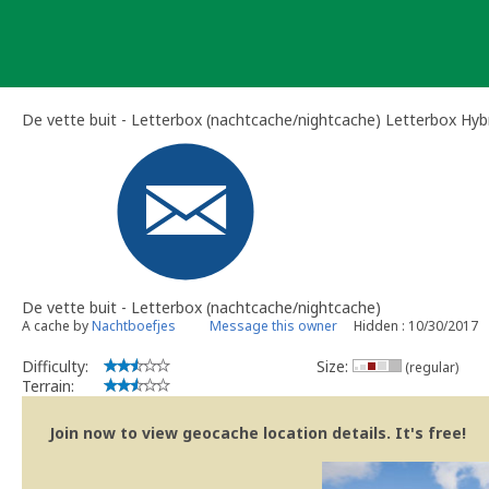
Skip
to
content
De vette buit - Letterbox (nachtcache/nightcache) Letterbox Hyb
De vette buit - Letterbox (nachtcache/nightcache)
A cache by
Nachtboefjes
Message this owner
Hidden : 10/30/2017
Difficulty:
Size:
(regular)
Terrain:
Join now to view geocache location details. It's free!