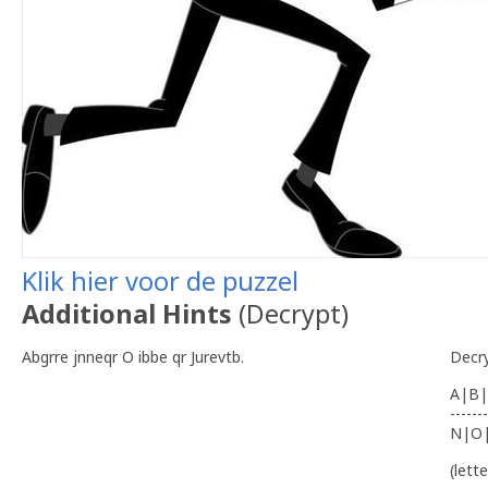
Klik hier voor de puzzel
Additional Hints
(
Decrypt
)
Abgrre jnneqr O ibbe qr Jurevtb.
Decr
A|B|
-------
N|O
(lett