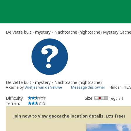
Skip
to
content
De vette buit - mystery - Nachtcache (nightcache) Mystery Cach
De vette buit - mystery - Nachtcache (nightcache)
A cache by
Boefjes van de Veluwe
Message this owner
Hidden : 10/
Difficulty:
Size:
(regular)
Terrain:
Join now to view geocache location details. It's free!