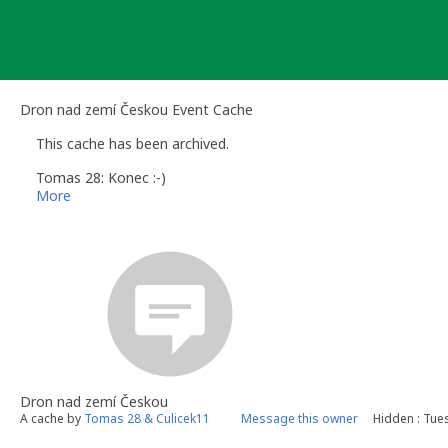
Skip
to
content
Dron nad zemí Českou Event Cache
This cache has been archived.
Tomas 28: Konec :-)
More
Dron nad zemí Českou
A cache by
Tomas 28 & Culicek11
Message this owner
Hidden : Tue