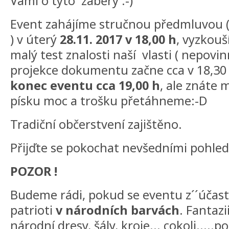
Vámi o tyto záběry :-)
Event zahájíme stručnou předmluvou ( 
) v úterý
28.11. 2017 v 18,00 h
, vyzkouš
malý test znalosti naší vlasti ( nepovinn
projekce dokumentu začne cca v 18,30
konec eventu cca 19,00 h
, ale znáte
písku moc a trošku přetáhneme:-D
Tradiční občerstvení zajištěno.
Přijďte se pokochat nevšedními pohled
POZOR !
Budeme rádi, pokud se eventu z´´účast
patrioti
v národních barvách
. Fantaz
národní dresy, šály, kroje... cokoli.....