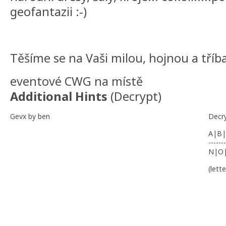
geofantazii :-)
Těšíme se na Vaši milou, hojnou a tří
eventové CWG na místě
Additional Hints
(
Decrypt
)
Gevx by ben
Decr
A|B|
-------
N|O
(lett